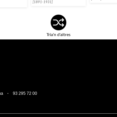
[1891-1931]
Tria'n d'altres
na
93 295 72 00