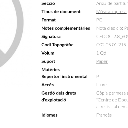
Secció
Arxiu de partitu
Tipus de document
Música impresa
Format
PG
Notes complementàries
Nota d'edició: Pa
Signatura
CEDOC 2.8_60
Codi Topogràfic
C02.05.01.215
Volum
1 Qd
Suport
Paper
Matèries
Repertori instrumental
P
Accés
Lliure
Gestió dels drets
Còpia permesa am
d'explotació
"Centre de Docum
altre ús cal dem
Idiomes
Francès