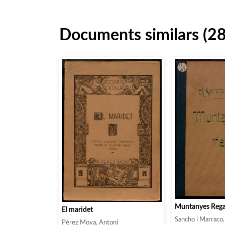
Documents similars (2
Muntanyes Rega
El maridet
Sancho i Marraco,
Pérez Moya, Antoni