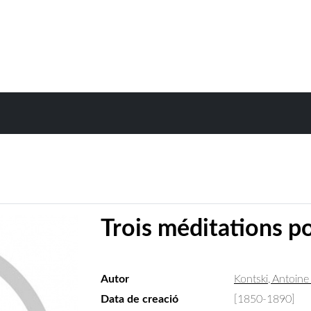
Trois méditations po
Autor
Kontski, Antoine
Data de creació
[1850-1890]