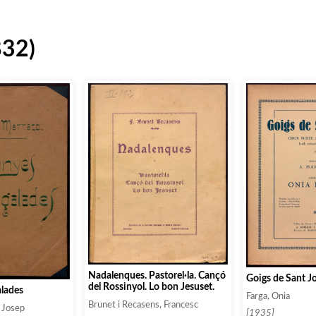
832)
Nadalenques. Pastorel·la. Cançó
Goigs de Sant J
del Rossinyol. Lo bon Jesuset.
lades
Farga, Onia
Brunet i Recasens, Francesc
 Josep
[1935]