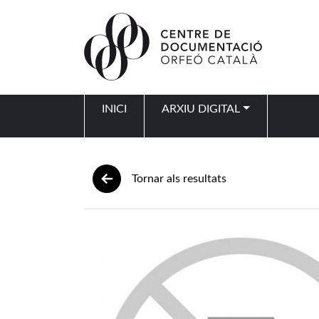
Vés al contingut
INICI
ARXIU DIGITAL
Navegació principal
Tornar als resultats