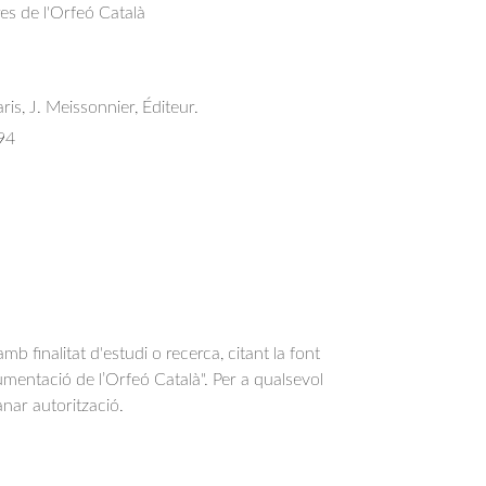
res de l'Orfeó Català
ris, J. Meissonnier, Éditeur.
94
b finalitat d'estudi o recerca, citant la font
entació de l’Orfeó Català". Per a qualsevol
anar autorització.