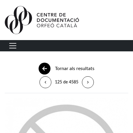
Vés al contingut
Navegació principal
Tornar als resultats
125 de 4585