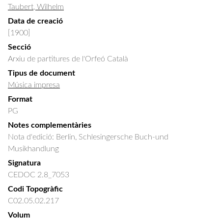
Taubert, Wilhelm
Data de creació
[1900]
Secció
Arxiu de partitures de l'Orfeó Català
Tipus de document
Música impresa
Format
PG
Notes complementàries
Nota d'edició: Berlin, Schlesingersche Buch-und
Musikhandlung
Signatura
CEDOC 2.8_7053
Codi Topogràfic
C02.05.02.217
Volum