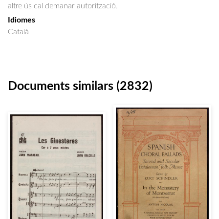
altre ús cal demanar autorització.
Idiomes
Català
Documents similars (2832)