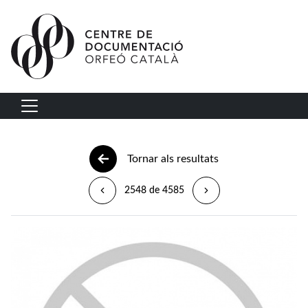
Vés al contingut
Navegació principal
Tornar als resultats
2548 de 4585