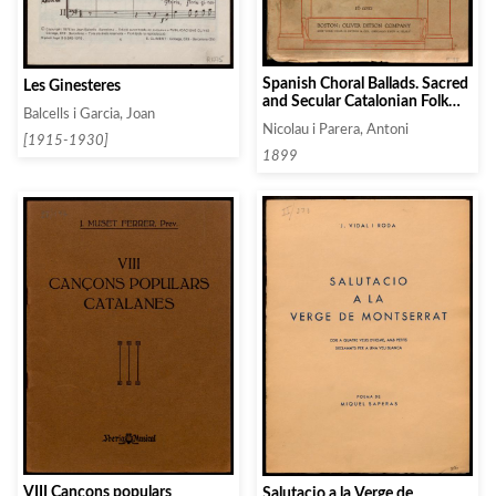
Spanish Choral Ballads. Sacred
Les Ginesteres
and Secular Catalonian Folk
Balcells i Garcia, Joan
Music. In the Monastery of
Nicolau i Parera, Antoni
Montserrat (La Mort del
[1915-1930]
Escolá)
1899
VIII Cançons populars
Salutacio a la Verge de