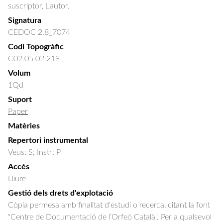
suscriptor, L'autor.
Signatura
CEDOC 2.8_7074
Codi Topogràfic
C02.05.02.218
Volum
1Qd
Suport
Paper
Matèries
Repertori instrumental
Veus: S; Instr: P
Accés
Lliure
Gestió dels drets d'explotació
Còpia permesa amb finalitat d'estudi o recerca, citant la font
"Centre de Documentació de l’Orfeó Català". Per a qualsevol