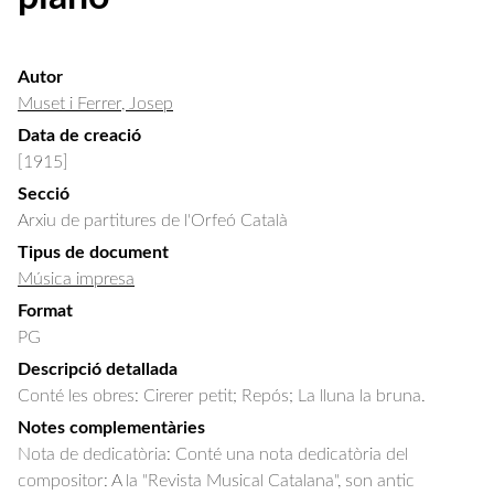
Autor
Muset i Ferrer, Josep
Data de creació
[1915]
Secció
Arxiu de partitures de l'Orfeó Català
Tipus de document
Música impresa
Format
PG
Descripció detallada
Conté les obres: Cirerer petit; Repós; La lluna la bruna.
Notes complementàries
Nota de dedicatòria: Conté una nota dedicatòria del
compositor: A la "Revista Musical Catalana", son antic