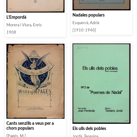
Nadales populars
L’Empordà
Esquerrà, Adrià
Morera i Viura, Enric
[1910-1940]
1908
Cants senzills a veus per a
chors populars
Els ulls dels pobles
[Pagès, M.]
Jordà, Teresina