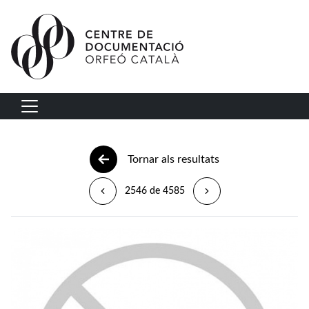
Vés al contingut
Navegació principal
Tornar als resultats
2546 de 4585