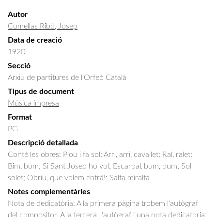
Autor
Cumellas Ribó, Josep
Data de creació
1920
Secció
Arxiu de partitures de l'Orfeó Català
Tipus de document
Música impresa
Format
PG
Descripció detallada
Conté les obres: Plou i fa sol; Arri, arri, cavallet; Ral, ralet; 
Bim, bom; Si Sant Josep ho vol; Escarbat bum, bum; Sol 
solet; Obriu, que volem entrâ!; Salta miralta
Notes complementàries
Nota de dedicatòria: A la primera pàgina trobem l'autògraf
del compositor. A la tercera, l'autògraf i una nota dedicatoria: