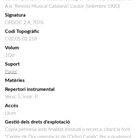
A la "Revista Musical Catalana", L'autor (setembre 1920)
Signatura
CEDOC 2.8_7076
Codi Topogràfic
C02.05.02.218
Volum
1Qd
Suport
Paper
Matèries
Repertori instrumental
Veus: S; Instr: P
Accés
Lliure
Gestió dels drets d'explotació
Còpia permesa amb finalitat d'estudi o recerca, citant la font
"Centre de Documentació de l’Orfeó Català". Per a qualsevol