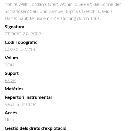
höh're Welt; Jordan's Ufer; Wohin, o Seele?; die Sonne der 
Schlaflosen; Saul und Samuel; Elipha's Gesich; David's 
Harfe; Saul; Jerusalem's Zerstörung durch Titus.
Signatura
CEDOC 2.8_7087
Codi Topogràfic
C02.05.02.218
Volum
1Qd
Suport
Paper
Matèries
Repertori instrumental
Veus: S; Instr: P
Accés
Lliure
Gestió dels drets d'explotació