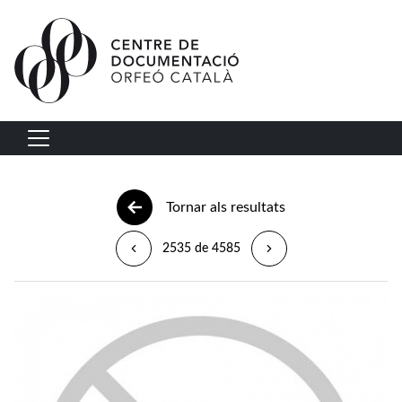
Vés al contingut
Navegació principal
Tornar als resultats
2535 de 4585