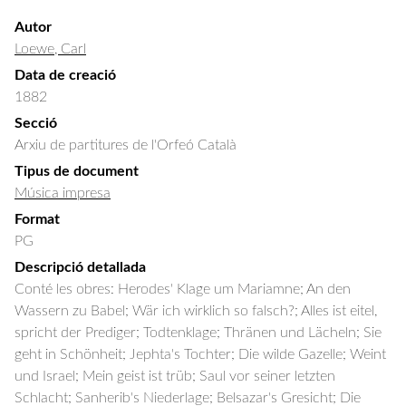
Autor
Loewe, Carl
Data de creació
1882
Secció
Arxiu de partitures de l'Orfeó Català
Tipus de document
Música impresa
Format
PG
Descripció detallada
Conté les obres: Herodes' Klage um Mariamne; An den 
Wassern zu Babel; Wär ich wirklich so falsch?; Alles ist eitel, 
spricht der Prediger; Todtenklage; Thränen und Lächeln; Sie 
geht in Schönheit; Jephta's Tochter; Die wilde Gazelle; Weint 
und Israel; Mein geist ist trüb; Saul vor seiner letzten 
Schlacht; Sanherib's Niederlage; Belsazar's Gresicht; Die 