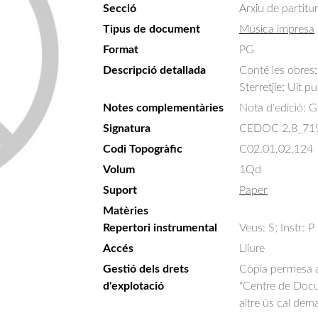
Secció
Arxiu de partitu
Tipus de document
Música impresa
Format
PG
Descripció detallada
Conté les obres:
Sterretjie; Uit p
Notes complementàries
Nota d'edició: 
Signatura
CEDOC 2.8_71
Codi Topogràfic
C02.01.02.124
Volum
1Qd
Suport
Paper
Matèries
Repertori instrumental
Veus: S; Instr: P
Accés
Lliure
Gestió dels drets
Còpia permesa am
d'explotació
"Centre de Docum
altre ús cal dem