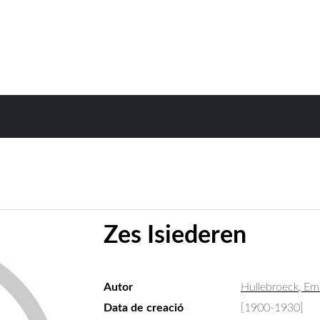
Zes Isiederen
Autor
Hullebroeck, Emi
Data de creació
[1900-1930]