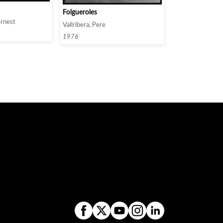
e
Folgueroles
Ernest
Vallribera, Pere
1976