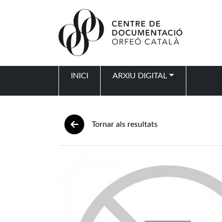
Vés al contingut
INICI
ARXIU DIGITAL
Navegació principal
Tornar als resultats