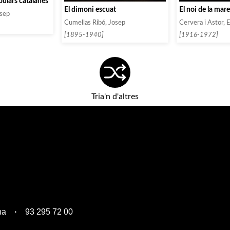
ulars catalanes
El dimoni escuat
El noi de la mar
osep
Cumellas Ribó, Josep
Cervera i Astor, 
[1895-1940]
[1916-1972]
Tria'n d'altres
na
93 295 72 00