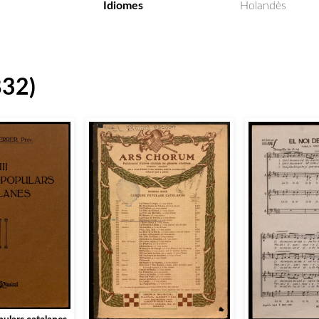
Idiomes
Holandès
832)