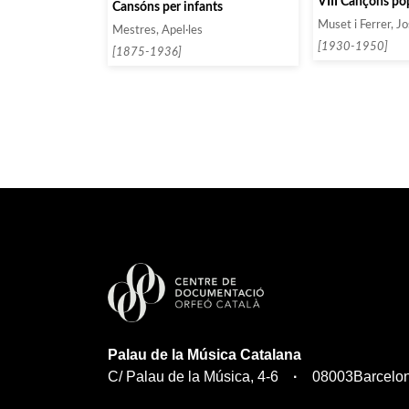
VIII Cançons pop
Cansóns per infants
Muset i Ferrer, J
Mestres, Apel·les
[1930-1950]
[1875-1936]
Palau de la Música Catalana
C/ Palau de la Música, 4-6
08003
Barcelo