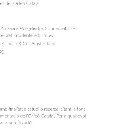
res de l'Orfeó Català
 Afrikaans Wiegeliedjie; Sonnedaal; Die 
ure pret; Studentelied; Trouw
G. Alsbach & Co., Amsterdam.
90
b finalitat d'estudi o recerca, citant la font
entació de l’Orfeó Català". Per a qualsevol
anar autorització.