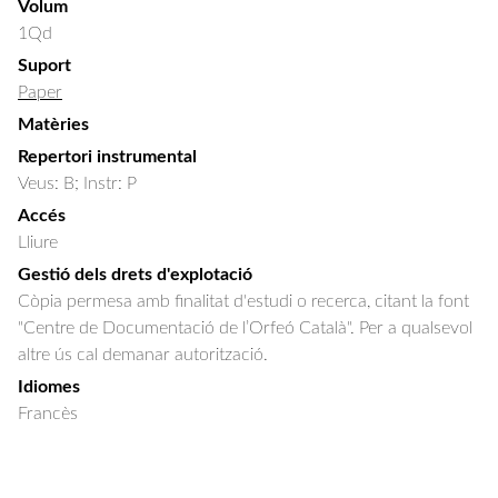
Volum
1Qd
Suport
Paper
Matèries
Repertori instrumental
Veus: B; Instr: P
Accés
Lliure
Gestió dels drets d'explotació
Còpia permesa amb finalitat d'estudi o recerca, citant la font
"Centre de Documentació de l’Orfeó Català". Per a qualsevol
altre ús cal demanar autorització.
Idiomes
Francès