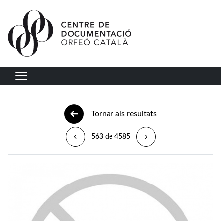
Vés al contingut
Navegació principal
Tornar als resultats
563 de 4585