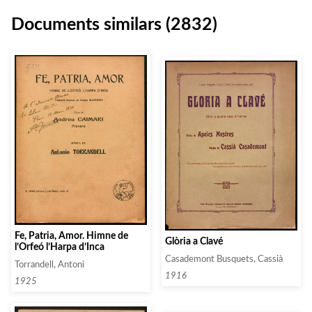
Documents similars (2832)
Fe, Patria, Amor. Himne de
Glòria a Clavé
l’Orfeó l’Harpa d’Inca
Casademont Busquets, Cassià
Torrandell, Antoni
1916
1925