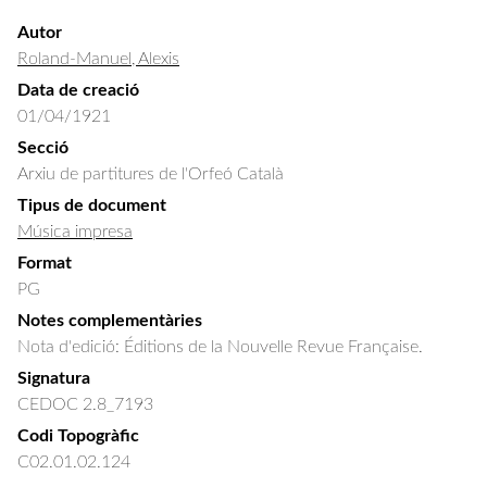
Autor
Roland-Manuel, Alexis
Data de creació
01/04/1921
Secció
Arxiu de partitures de l'Orfeó Català
Tipus de document
Música impresa
Format
PG
Notes complementàries
Nota d'edició: Éditions de la Nouvelle Revue Française.
Signatura
CEDOC 2.8_7193
Codi Topogràfic
C02.01.02.124