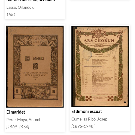
Lasso, Orlando di
1581
El dimoni escuat
El maridet
Cumellas Ribó, Josep
Pérez Moya, Antoni
[1895-1940]
[1909-1964]