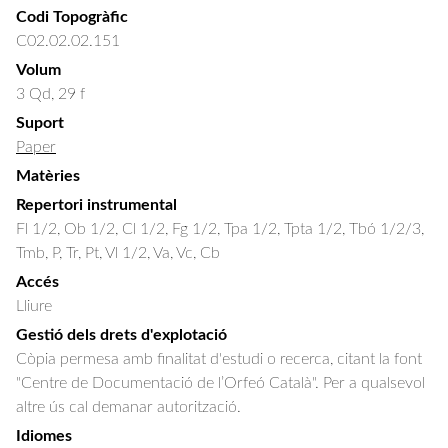
Codi Topogràfic
C02.02.02.151
Volum
3 Qd, 29 f
Suport
Paper
Matèries
Repertori instrumental
Fl 1/2, Ob 1/2, Cl 1/2, Fg 1/2, Tpa 1/2, Tpta 1/2, Tbó 1/2/3,
Tmb, P, Tr, Pt, Vl 1/2, Va, Vc, Cb
Accés
Lliure
Gestió dels drets d'explotació
Còpia permesa amb finalitat d'estudi o recerca, citant la font
"Centre de Documentació de l’Orfeó Català". Per a qualsevol
altre ús cal demanar autorització.
Idiomes