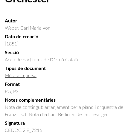
Autor
Weber, Carl Maria von
Data de creació
[1851]
Secció
Arxiu de partitures de l'Orfeó Català
Tipus de document
Música impresa
Format
PG, PS
Notes complementàries
Nota de contingut: arranjament per a piano i orquestra de
Franz Liszt. Nota d'edició: Berlin, V. der Schlesinger
Signatura
CEDOC 2.8_7216