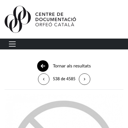
Vés al contingut
Navegació principal
Tornar als resultats
538 de 4585