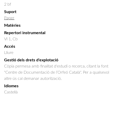
2 bf
Suport
Paper
Matèries
Repertori instrumental
Vl 1, Cb
Accés
Lliure
Gestió dels drets d'explotació
Còpia permesa amb finalitat d'estudi o recerca, citant la font
"Centre de Documentació de l’Orfeó Català". Per a qualsevol
altre ús cal demanar autorització.
Idiomes
Castellà