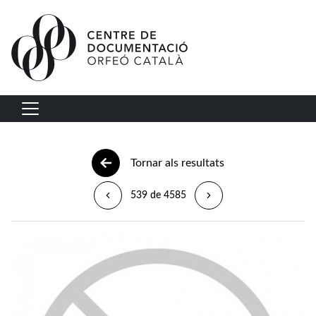
Vés al contingut
Navegació principal
Tornar als resultats
539 de 4585