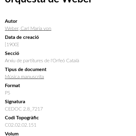
Autor
Weber, Carl Maria von
Data de creació
[1900]
Secció
Arxiu de partitures de l'Orfeó Català
Tipus de document
Música manuscrita
Format
PS
Signatura
CEDOC 2.8_7217
Codi Topogràfic
C02.02.02.151
Volum