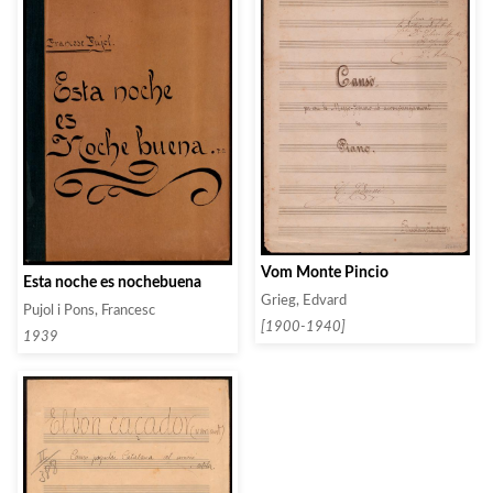
Vom Monte Pincio
Esta noche es nochebuena
Grieg, Edvard
Pujol i Pons, Francesc
[1900-1940]
1939