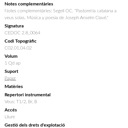
Notes complementàries
Notes complementàries: Segell OC. "Pastorel·la catalana a
veus solas. Música y poesia de Joseph Anselm Clavé."
Signatura
CEDOC 2.8_0064
Codi Topogràfic
C02.01.04.02
Volum
1 Qd ap
Suport
Paper
Matèries
Repertori instrumental
Veus: T1/2, Br, B
Accés
Lliure
Gestió dels drets d'explotació