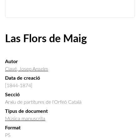
Las Flors de Maig
Autor
Clavé, Josep Anselm
Data de creació
[1844-1874]
Secció
Arxiu de partitures de l'Orfeó Català
Tipus de document
Música manuscrita
Format
PS