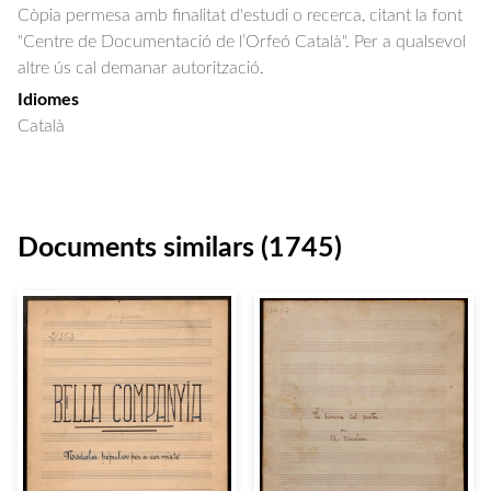
Còpia permesa amb finalitat d'estudi o recerca, citant la font
"Centre de Documentació de l’Orfeó Català". Per a qualsevol
altre ús cal demanar autorització.
Idiomes
Català
Documents similars (1745)