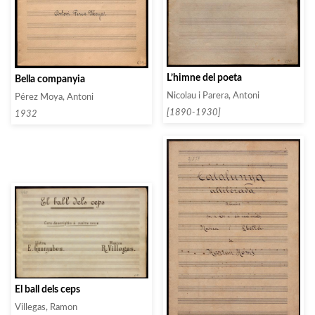
L’himne del poeta
Bella companyia
Nicolau i Parera, Antoni
Pérez Moya, Antoni
[1890-1930]
1932
El ball dels ceps
Villegas, Ramon