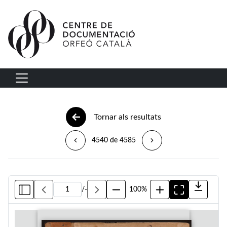
Vés al contingut
Navegació principal
Tornar als resultats
4540 de 4585
/
-
100%