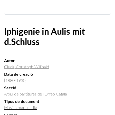
Iphigenie in Aulis mit
d.Schluss
Autor
Gluck, Christoph Willibald
Data de creació
[1880-1930]
Secció
Arxiu de partitures de l'Orfeó Català
Tipus de document
Música manuscrita