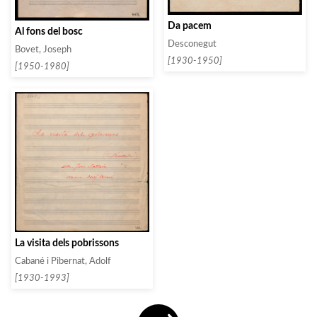
Da pacem
Al fons del bosc
Desconegut
Bovet, Joseph
[1930-1950]
[1950-1980]
La visita dels pobrissons
Cabané i Pibernat, Adolf
[1930-1993]