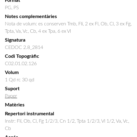
Format
PG, PS
Notes complementàries
Nota de volum: es conserven Tmb, Flí, 2 ex Fl, Ob, Cl, 3 ex Fg,
Tpta, Va, Vc, Cb, 4 ex Tpa, 6 ex Vl
Signatura
CEDOC 2.8_2814
Codi Topogràfic
C02.01.02.126
Volum
1 Qd rc 30 qd
Suport
Paper
Matèries
Repertori instrumental
Instr: Flí, Ob, Cl, Fg 1/2/3, Cn 1/2, Tpta 1/2/3, Vl 1/2, Va, Vc,
Cb