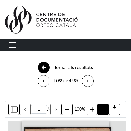
Vés al contingut
Navegació principal
Tornar als resultats
1998 de 4585
/
-
100%