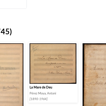
745)
La Mare de Deu
Pérez Moya, Antoni
[1890-1964]