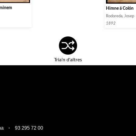
aminem
Himne á Colón
Rodoreda, Josep
1892
Tria'n d'altres
na
93 295 72 00