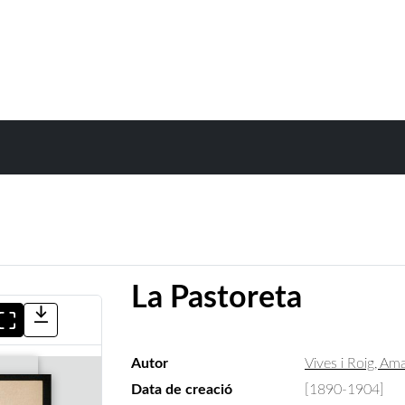
La Pastoreta
Autor
Vives i Roig, A
Data de creació
[1890-1904]