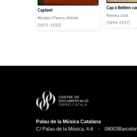
Cap à Betlem c
Captant
Romeu, Lluís
Nicolau i Parera, Antoni
[1894-1937]
[1871-1932]
Palau de la Música Catalana
C/ Palau de la Música, 4-6
08003
Barcelo