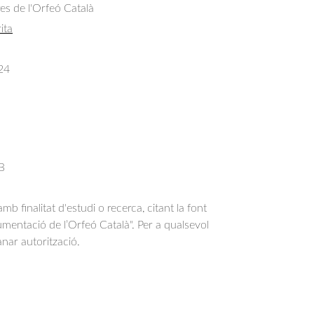
res de l'Orfeó Català
ita
24
 B
b finalitat d'estudi o recerca, citant la font
entació de l’Orfeó Català". Per a qualsevol
anar autorització.