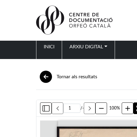
Vés al contingut
INICI
ARXIU DIGITAL
Navegació principal
Tornar als resultats
/
-
100%