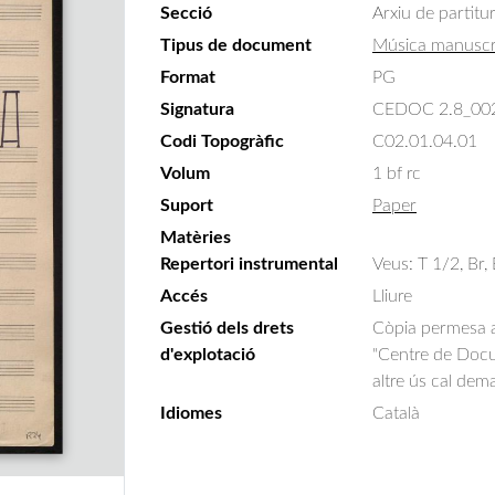
Secció
Arxiu de partitu
Tipus de document
Música manuscr
Format
PG
Signatura
CEDOC 2.8_00
Codi Topogràfic
C02.01.04.01
Volum
1 bf rc
Suport
Paper
Matèries
Repertori instrumental
Veus: T 1/2, Br,
Accés
Lliure
Gestió dels drets
Còpia permesa am
d'explotació
"Centre de Docum
altre ús cal dem
Idiomes
Català