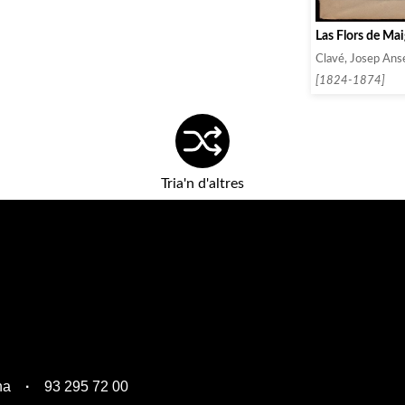
Las Flors de Ma
Clavé, Josep Ans
[1824-1874]
Tria'n d'altres
na
93 295 72 00