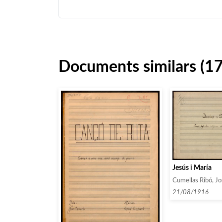
Documents similars (1
Jesús i María
Cumellas Ribó, J
21/08/1916