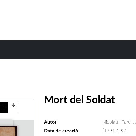
Mort del Soldat
Autor
Nicolau i Parera
Data de creació
[1891-1932]