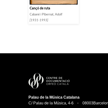
Cançó de ruta
Cabané i Pibernat, Adolf
[1931-1993]
Palau de la Música Catalana
C/ Palau de la Música, 4-6
08003
Barcelo