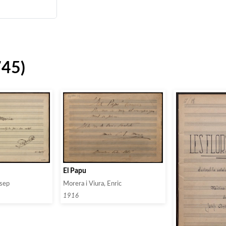
745)
El Papu
osep
Morera i Viura, Enric
1916