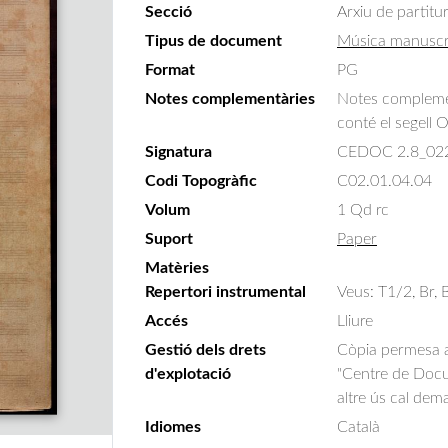
Secció
Arxiu de partitu
Tipus de document
Música manuscr
Format
PG
Notes complementàries
Notes complement
conté el segell 
Signatura
CEDOC 2.8_02
Codi Topogràfic
C02.01.04.04
Volum
1 Qd rc
Suport
Paper
Matèries
Repertori instrumental
Veus: T1/2, Br,
Accés
Lliure
Gestió dels drets
Còpia permesa am
d'explotació
"Centre de Docum
altre ús cal dem
Idiomes
Català