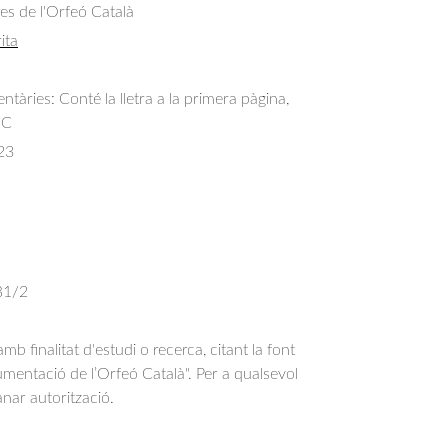
res de l'Orfeó Català
ita
àries: Conté la lletra a la primera pàgina,
OC
23
 B1/2
b finalitat d'estudi o recerca, citant la font
entació de l’Orfeó Català". Per a qualsevol
anar autorització.