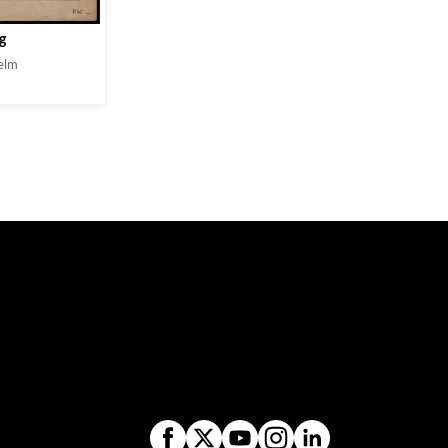
ig
elm