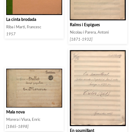
La cinta brodada
Raïms i Espigues
Riba i Marti, Francesc
Nicolau i Parera, Antoni
1957
[1871-1932]
Mala nova
Morera i Viura, Enric
[1865-1898]
En soumillant