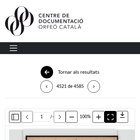
Vés al contingut
Navegació principal
Tornar als resultats
4521 de 4585
/
-
100%