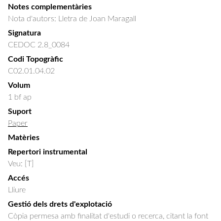
Notes complementàries
Nota d'autors: Lletra de Joan Maragall
Signatura
CEDOC 2.8_0084
Codi Topogràfic
C02.01.04.02
Volum
1 bf ap
Suport
Paper
Matèries
Repertori instrumental
Veu: [T]
Accés
Lliure
Gestió dels drets d'explotació
Còpia permesa amb finalitat d'estudi o recerca, citant la font