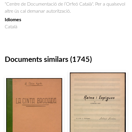
"Centre de Documentació de l’Orfeó Català". Per a qualsevol
altre ús cal demanar autorització.
Idiomes
Català
Documents similars (1745)