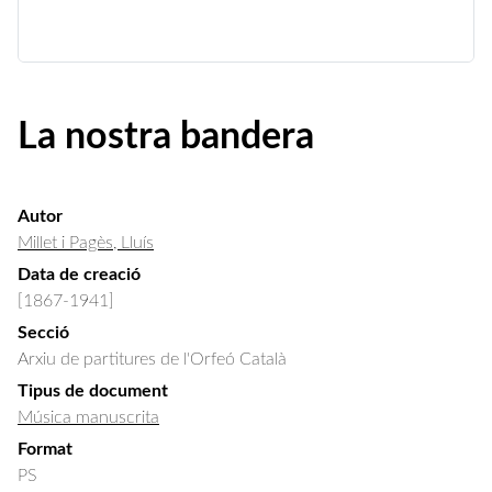
La nostra bandera
Autor
Millet i Pagès, Lluís
Data de creació
[1867-1941]
Secció
Arxiu de partitures de l'Orfeó Català
Tipus de document
Música manuscrita
Format
PS