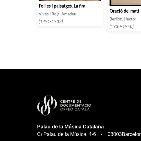
Follies i paisatges. La fira
Oració del matí
Vives i Roig, Amadeu
Berlioz, Hector
[1891-1932]
[1930-1950]
Palau de la Música Catalana
C/ Palau de la Música, 4-6
08003
Barcelo