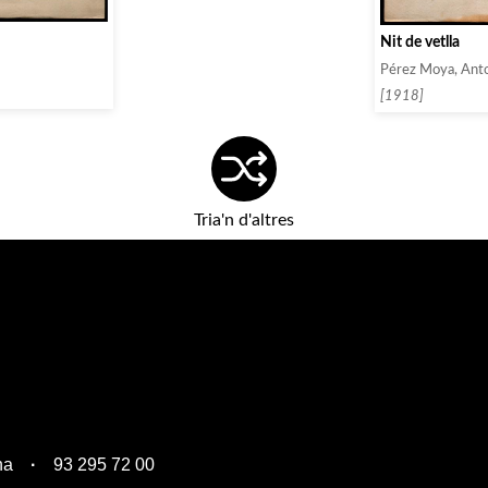
Nit de vetlla
Pérez Moya, Ant
[1918]
Tria'n d'altres
na
93 295 72 00