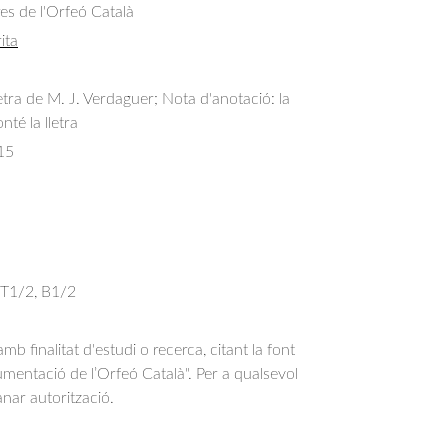
res de l'Orfeó Català
ita
etra de M. J. Verdaguer; Nota d'anotació: la
té la lletra
15
, T1/2, B1/2
b finalitat d'estudi o recerca, citant la font
entació de l’Orfeó Català". Per a qualsevol
anar autorització.