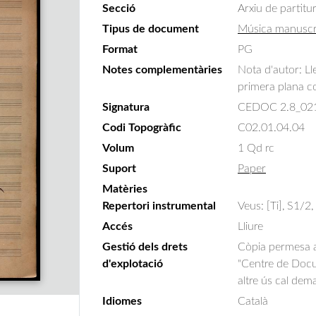
Secció
Arxiu de partitu
Tipus de document
Música manuscr
Format
PG
Notes complementàries
Nota d'autor: Ll
primera plana con
Signatura
CEDOC 2.8_02
Codi Topogràfic
C02.01.04.04
Volum
1 Qd rc
Suport
Paper
Matèries
Repertori instrumental
Veus: [Ti], S1/2
Accés
Lliure
Gestió dels drets
Còpia permesa am
d'explotació
"Centre de Docum
altre ús cal dem
Idiomes
Català