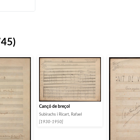
745)
Cançó de breçol
Subirachs i Ricart, Rafael
[1930-1950]