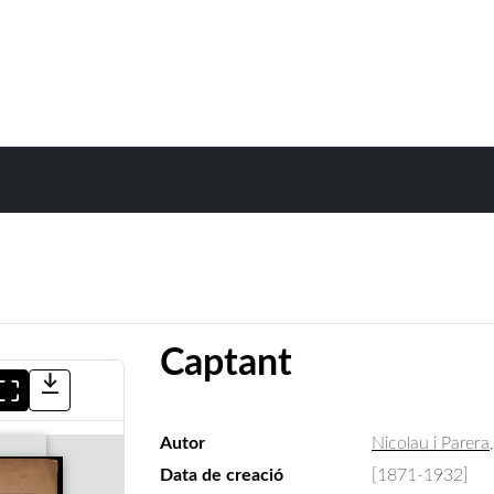
Captant
Autor
Nicolau i Parera
Data de creació
[1871-1932]