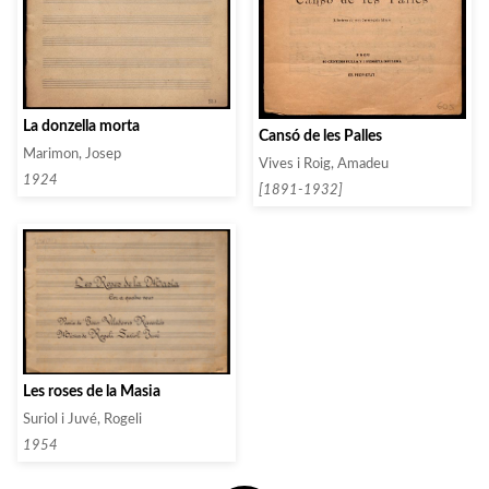
La donzella morta
Cansó de les Palles
Marimon, Josep
Vives i Roig, Amadeu
1924
[1891-1932]
Les roses de la Masia
Suriol i Juvé, Rogeli
1954