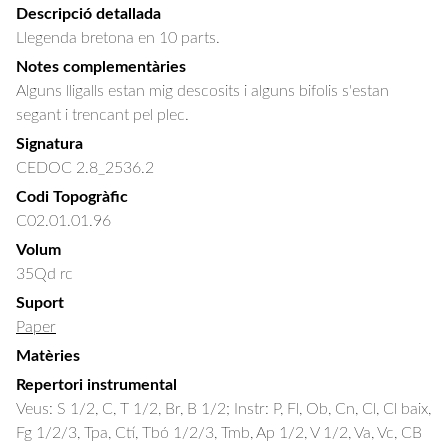
Descripció detallada
Llegenda bretona en 10 parts.
Notes complementàries
Alguns lligalls estan mig descosits i alguns bifolis s'estan
segant i trencant pel plec.
Signatura
CEDOC 2.8_2536.2
Codi Topogràfic
C02.01.01.96
Volum
35Qd rc
Suport
Paper
Matèries
Repertori instrumental
Veus: S 1/2, C, T 1/2, Br, B 1/2; Instr: P, Fl, Ob, Cn, Cl, Cl baix,
Fg 1/2/3, Tpa, Ctí, Tbó 1/2/3, Tmb, Ap 1/2, V 1/2, Va, Vc, CB