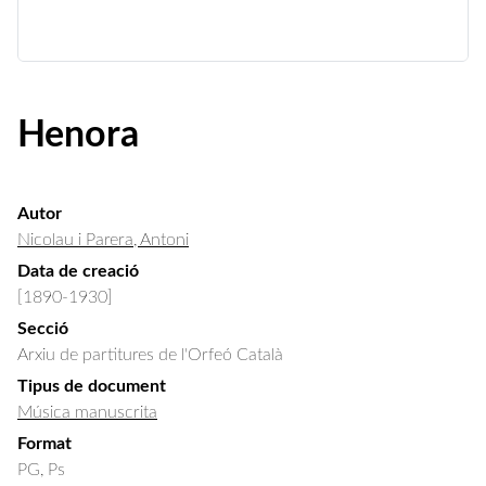
Henora
Autor
Nicolau i Parera, Antoni
Data de creació
[1890-1930]
Secció
Arxiu de partitures de l'Orfeó Català
Tipus de document
Música manuscrita
Format
PG, Ps