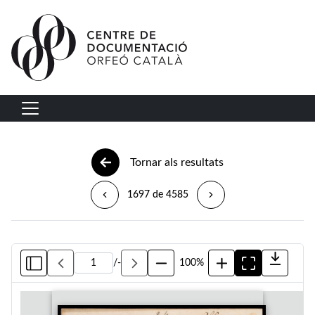
Vés al contingut
Navegació principal
Tornar als resultats
1697 de 4585
/
-
100%