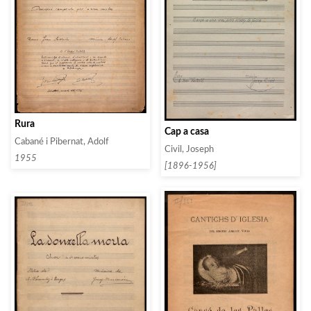
Rura
Cap a casa
Cabané i Pibernat, Adolf
Civil, Joseph
1955
[1896-1956]