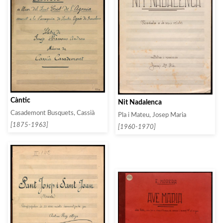
Càntic
Nit Nadalenca
Casademont Busquets, Cassià
Pla i Mateu, Josep Maria
[1875-1963]
[1960-1970]