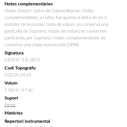
Notes complementàries
Notes d'autor: Lletra de Gabriel Alomar; Notes
complementàries: a l'últim foli apareix la lletra de les 5
estrofes de la poesia; Nota de volum: es conserva una
particella de Soprano; Notes de volum: es conserven
particel·les per Soprano; Notes complementàries: es
conserva una còpia manuscrita (1898)
Signatura
CEDOC 2.8_0015
Codi Topogràfic
C02.01.04.01
Volum
1 Qd rc; 6 f ap
Suport
Paper
Matèries
Repertori instrumental