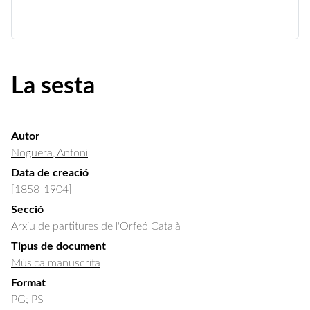
La sesta
Autor
Noguera, Antoni
Data de creació
[1858-1904]
Secció
Arxiu de partitures de l'Orfeó Català
Tipus de document
Música manuscrita
Format
PG; PS