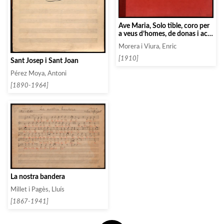
Ave Maria, Solo tible, coro per
a veus d’homes, de donas i ac
d’orga.
Morera i Viura, Enric
[1910]
Sant Josep i Sant Joan
Pérez Moya, Antoni
[1890-1964]
La nostra bandera
Millet i Pagès, Lluís
[1867-1941]