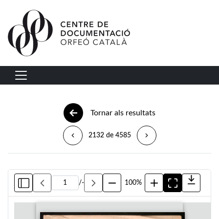
Vés al contingut
Navegació principal
Tornar als resultats
2132 de 4585
/
-
100%