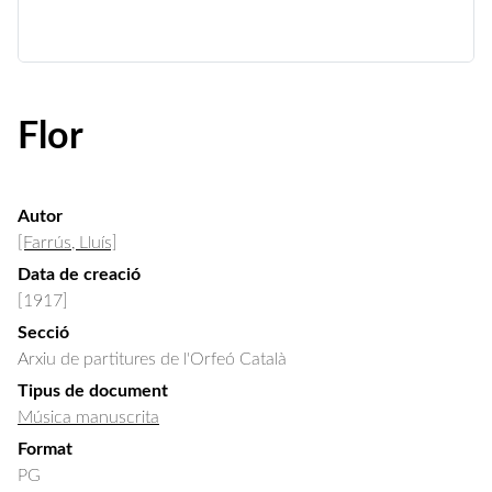
Flor
Autor
[Farrús, Lluís]
Data de creació
[1917]
Secció
Arxiu de partitures de l'Orfeó Català
Tipus de document
Música manuscrita
Format
PG