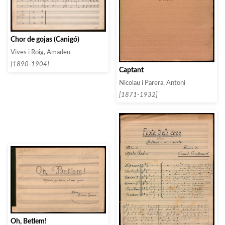
Chor de gojas (Canigó)
Vives i Roig, Amadeu
[1890-1904]
Captant
Nicolau i Parera, Antoni
[1871-1932]
Oh, Betlem!