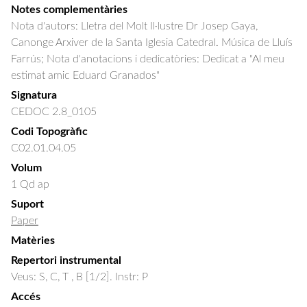
Notes complementàries
Nota d'autors: Lletra del Molt Il·lustre Dr Josep Gaya,
Canonge Arxiver de la Santa Iglesia Catedral. Música de Lluís
Farrús; Nota d'anotacions i dedicatòries: Dedicat a "Al meu
estimat amic Eduard Granados"
Signatura
CEDOC 2.8_0105
Codi Topogràfic
C02.01.04.05
Volum
1 Qd ap
Suport
Paper
Matèries
Repertori instrumental
Veus: S, C, T , B [1/2]. Instr: P
Accés