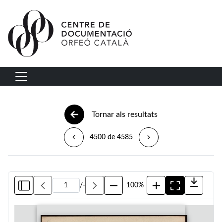
Vés al contingut
Navegació principal
Tornar als resultats
4500 de 4585
/
-
100%