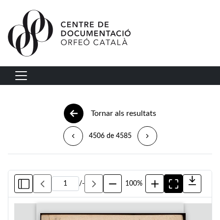
Vés al contingut
Navegació principal
Tornar als resultats
4506 de 4585
/
-
100%