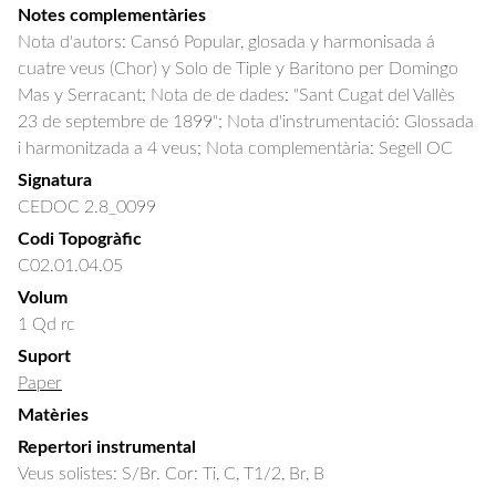
Notes complementàries
Nota d'autors: Cansó Popular, glosada y harmonisada á
cuatre veus (Chor) y Solo de Tiple y Baritono per Domingo
Mas y Serracant; Nota de de dades: "Sant Cugat del Vallès
23 de septembre de 1899"; Nota d'instrumentació: Glossada
i harmonitzada a 4 veus; Nota complementària: Segell OC
Signatura
CEDOC 2.8_0099
Codi Topogràfic
C02.01.04.05
Volum
1 Qd rc
Suport
Paper
Matèries
Repertori instrumental
Veus solistes: S/Br. Cor: Ti, C, T1/2, Br, B