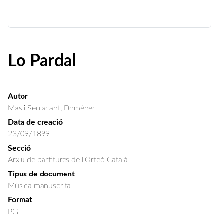
Lo Pardal
Autor
Mas i Serracant, Domènec
Data de creació
23/09/1899
Secció
Arxiu de partitures de l'Orfeó Català
Tipus de document
Música manuscrita
Format
PG