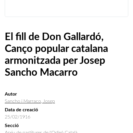
El fill de Don Gallardó,
Canço popular catalana
armonitzada per Josep
Sancho Macarro
Autor
Sancho i Marraco, Josep
Data de creació
25/02/1916
Secció
Arxiu de partitures de l'Orfeó Català