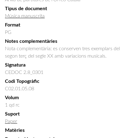
Tipus de document
Música manuscrita
Format
PG
Notes complementàries
Nota complementària: es conserven tres exemplars del
segon terç del segle XX amb variacions musicals.
Signatura
CEDOC 2.8_0301
Codi Topogràfic
C02.01.05.08
Volum
1 qd rc
Suport
Paper
Matèries