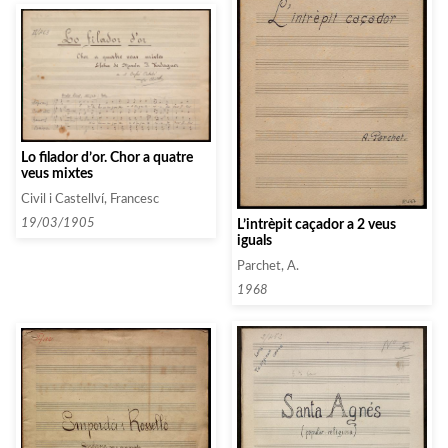
Lo filador d’or. Chor a quatre
veus mixtes
Civil i Castellví, Francesc
19/03/1905
L’intrèpit caçador a 2 veus
iguals
Parchet, A.
1968