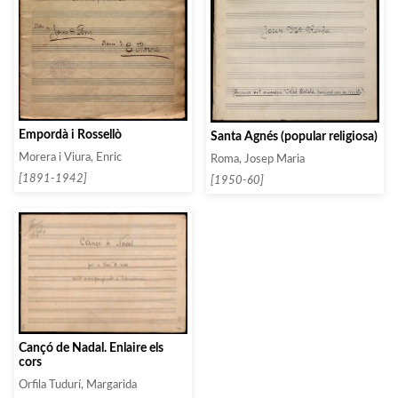
Empordà i Rossellò
Santa Agnés (popular religiosa)
Morera i Viura, Enric
Roma, Josep Maria
[1891-1942]
[1950-60]
Cançó de Nadal. Enlaire els
cors
Orfila Tudurí, Margarida