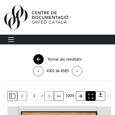
Vés al contingut
Navegació principal
Tornar als resultats
4301 de 4585
/
-
100%