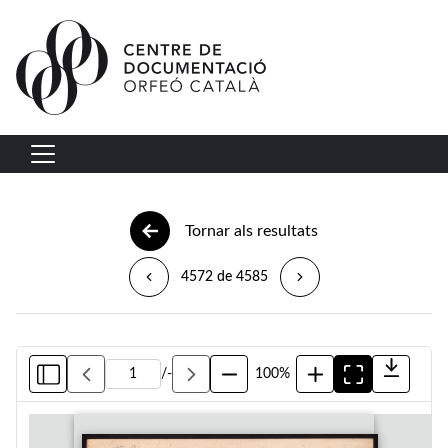
Vés al contingut
Navegació principal
Tornar als resultats
4572 de 4585
/
-
100%