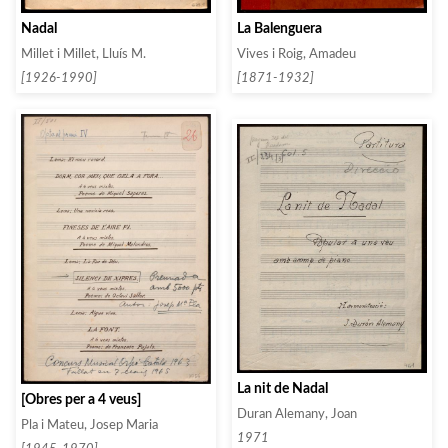
Nadal
La Balenguera
Millet i Millet, Lluís M.
Vives i Roig, Amadeu
[1926-1990]
[1871-1932]
La nit de Nadal
[Obres per a 4 veus]
Duran Alemany, Joan
Pla i Mateu, Josep Maria
1971