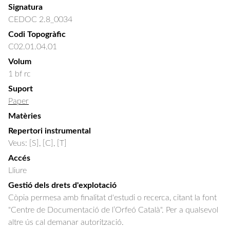
Signatura
CEDOC 2.8_0034
Codi Topogràfic
C02.01.04.01
Volum
1 bf rc
Suport
Paper
Matèries
Repertori instrumental
Veus: [S], [C], [T]
Accés
Lliure
Gestió dels drets d'explotació
Còpia permesa amb finalitat d'estudi o recerca, citant la font
"Centre de Documentació de l’Orfeó Català". Per a qualsevol
altre ús cal demanar autorització.