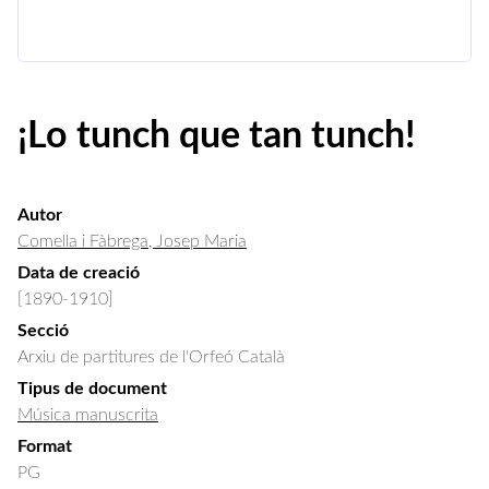
¡Lo tunch que tan tunch!
Autor
Comella i Fàbrega, Josep Maria
Data de creació
[1890-1910]
Secció
Arxiu de partitures de l'Orfeó Català
Tipus de document
Música manuscrita
Format
PG