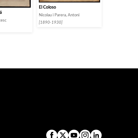
El Coloso
á
Nicolau i Parera, Antoni
cesc
[1890-1930]