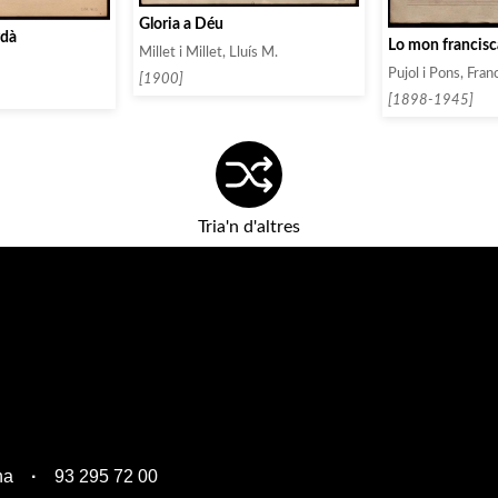
Gloria a Déu
rdà
Lo mon francisc
Millet i Millet, Lluís M.
Pujol i Pons, Fran
[1900]
[1898-1945]
Tria'n d'altres
na
93 295 72 00