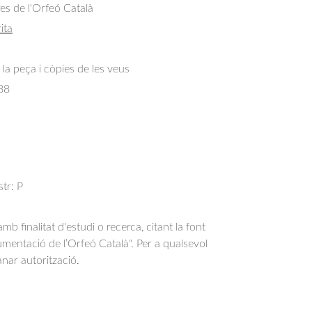
res de l'Orfeó Català
ita
 la peça i còpies de les veus
88
str: P
b finalitat d'estudi o recerca, citant la font
entació de l’Orfeó Català". Per a qualsevol
anar autorització.