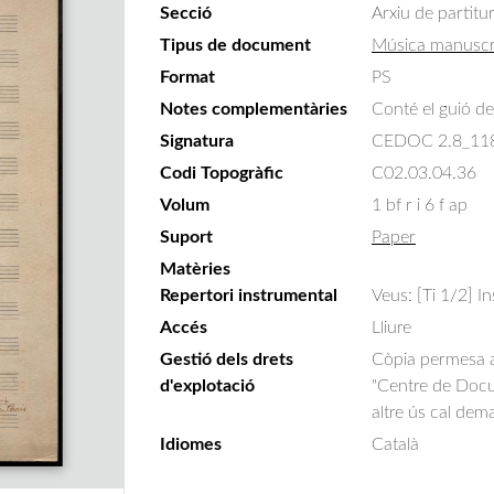
Secció
Arxiu de partitu
Tipus de document
Música manuscr
Format
PS
Notes complementàries
Conté el guió de
Signatura
CEDOC 2.8_11
Codi Topogràfic
C02.03.04.36
Volum
1 bf r i 6 f ap
Suport
Paper
Matèries
Repertori instrumental
Veus: [Ti 1/2] In
Accés
Lliure
Gestió dels drets
Còpia permesa am
d'explotació
"Centre de Docum
altre ús cal dem
Idiomes
Català