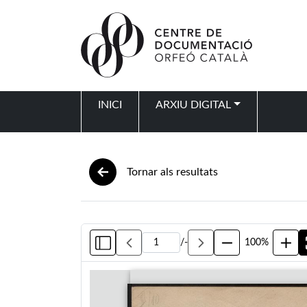
Vés al contingut
INICI
ARXIU DIGITAL
Navegació principal
Tornar als resultats
/
-
100%