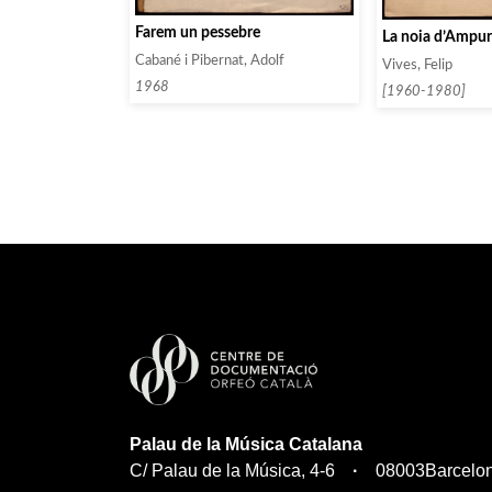
Farem un pessebre
La noia d’Ampu
Cabané i Pibernat, Adolf
Vives, Felip
1968
[1960-1980]
Palau de la Música Catalana
C/ Palau de la Música, 4-6
08003
Barcelo