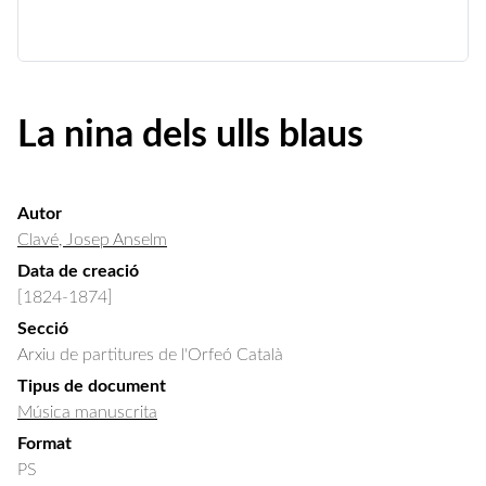
La nina dels ulls blaus
Autor
Clavé, Josep Anselm
Data de creació
[1824-1874]
Secció
Arxiu de partitures de l'Orfeó Català
Tipus de document
Música manuscrita
Format
PS