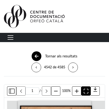
Vés al contingut
Navegació principal
Tornar als resultats
4542 de 4585
/
-
100%