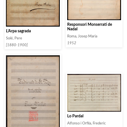
Responsori Monserratí de
Nadal
L’Arpa sagrada
Roma, Josep Maria
Solé, Pere
1952
[1880-1900]
Lo Pardal
Alfonso i Orfila, Frederic