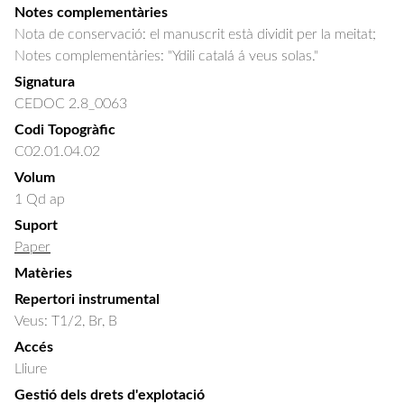
Notes complementàries
Nota de conservació: el manuscrit està dividit per la meitat;
Notes complementàries: "Ydili catalá á veus solas."
Signatura
CEDOC 2.8_0063
Codi Topogràfic
C02.01.04.02
Volum
1 Qd ap
Suport
Paper
Matèries
Repertori instrumental
Veus: T1/2, Br, B
Accés
Lliure
Gestió dels drets d'explotació