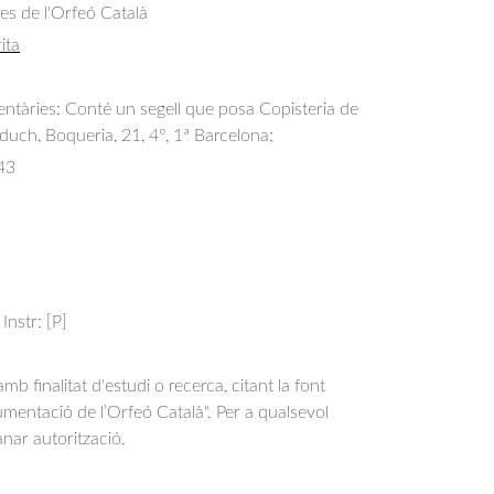
res de l'Orfeó Català
ita
tàries: Conté un segell que posa Copisteria de
duch, Boqueria, 21, 4º, 1ª Barcelona;
43
 Instr: [P]
b finalitat d'estudi o recerca, citant la font
entació de l’Orfeó Català". Per a qualsevol
anar autorització.