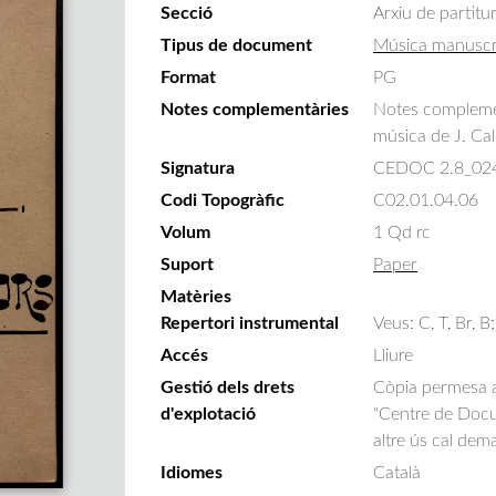
Secció
Arxiu de partitu
Tipus de document
Música manuscr
Format
PG
Notes complementàries
Notes complemen
música de J. Cal
Signatura
CEDOC 2.8_02
Codi Topogràfic
C02.01.04.06
Volum
1 Qd rc
Suport
Paper
Matèries
Repertori instrumental
Veus: C, T, Br, B;
Accés
Lliure
Gestió dels drets
Còpia permesa am
d'explotació
"Centre de Docum
altre ús cal dem
Idiomes
Català