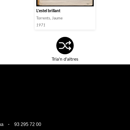
L’estel brillant
Torrents, Jaume
1971
Tria'n d'altres
na
93 295 72 00