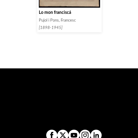
Lo mon franciscá
Pujol i Pons, Francesc
[1898-1945]