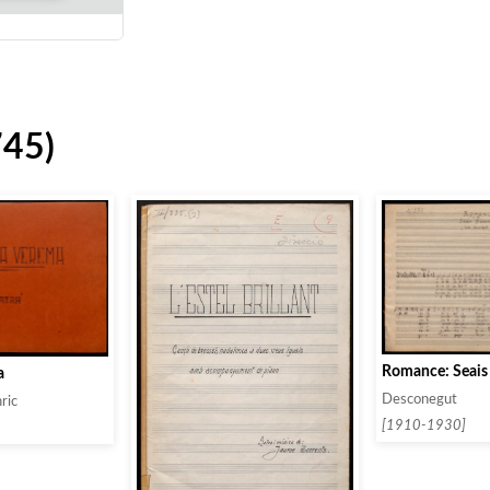
745)
Romance: Seais
a
Desconegut
ric
[1910-1930]