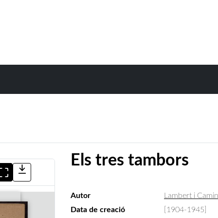
Els tres tambors
Autor
Lambert i Camin
Data de creació
[1904-1945]