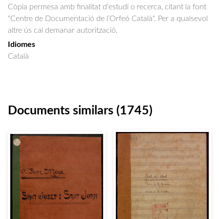
Còpia permesa amb finalitat d'estudi o recerca, citant la font
"Centre de Documentació de l’Orfeó Català". Per a qualsevol
altre ús cal demanar autorització.
Idiomes
Català
Documents similars (1745)