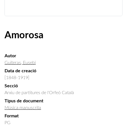
Amorosa
Autor
Guiteras, Eusebi
Data de creació
[1848-1919]
Secció
Arxiu de partitures de l'Orfeó Català
Tipus de document
Música manuscrita
Format
PG