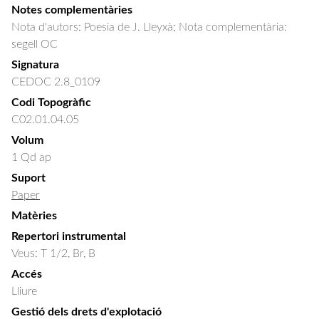
Notes complementàries
Nota d'autors: Poesia de J. Lleyxà; Nota complementària:
segell OC
Signatura
CEDOC 2.8_0109
Codi Topogràfic
C02.01.04.05
Volum
1 Qd ap
Suport
Paper
Matèries
Repertori instrumental
Veus: T 1/2, Br, B
Accés
Lliure
Gestió dels drets d'explotació