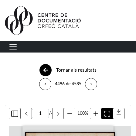
Vés al contingut
Navegació principal
Tornar als resultats
4496 de 4585
/
-
100%