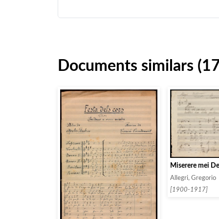
Documents similars (1
Miserere mei D
Allegri, Gregorio
[1900-1917]