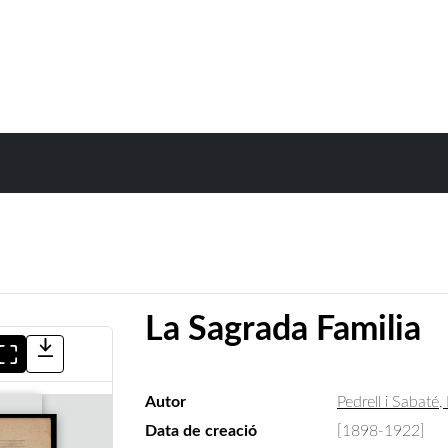
La Sagrada Familia
Autor
Pedrell i Sabaté, 
Data de creació
[1898-1922]