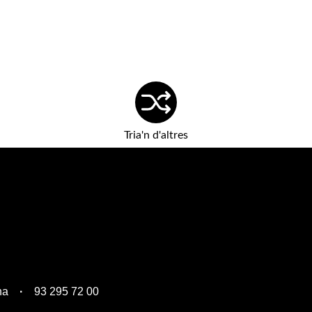
Tria'n d'altres
na
93 295 72 00