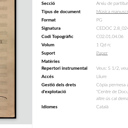
Secció
Arxiu de partitu
Tipus de document
Música manuscr
Format
PG
Signatura
CEDOC 2.8_02
Codi Topogràfic
C02.01.04.06
Volum
1 Qd rc
Suport
Paper
Matèries
Repertori instrumental
Veus: S 1/2, veu
Accés
Lliure
Gestió dels drets
Còpia permesa am
d'explotació
"Centre de Docum
altre ús cal dem
Idiomes
Català