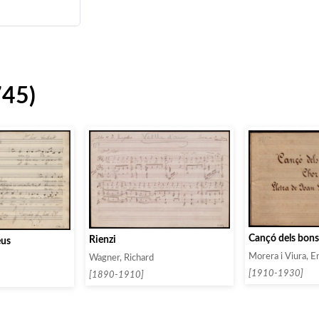
745)
Cançó dels bon
Rienzi
eus
Morera i Viura, E
Wagner, Richard
[1910-1930]
[1890-1910]