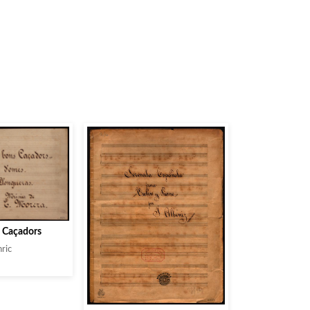
s Caçadors
nric