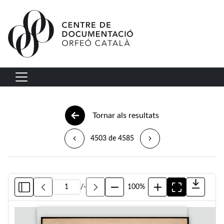
Vés al contingut
Navegació principal
Tornar als resultats
4503 de 4585
/
-
100%