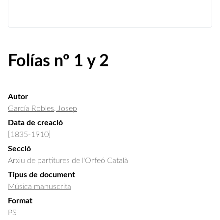
Folías nº 1 y 2
Autor
García Robles, Josep
Data de creació
[1835-1910]
Secció
Arxiu de partitures de l'Orfeó Català
Tipus de document
Música manuscrita
Format
PS