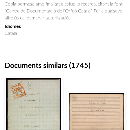
Còpia permesa amb finalitat d'estudi o recerca, citant la font
"Centre de Documentació de l’Orfeó Català". Per a qualsevol
altre ús cal demanar autorització.
Idiomes
Català
Documents similars (1745)