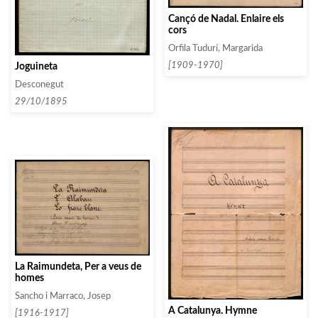
Cançó de Nadal. Enlaire els
cors
Orfila Tudurí, Margarida
[1909-1970]
Joguineta
Desconegut
29/10/1895
La Raimundeta, Per a veus de
homes
Sancho i Marraco, Josep
À Catalunya. Hymne
[1916-1917]