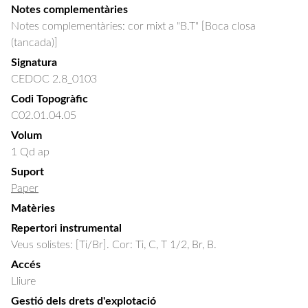
Notes complementàries
Notes complementàries: cor mixt a "B.T" [Boca closa
(tancada)]
Signatura
CEDOC 2.8_0103
Codi Topogràfic
C02.01.04.05
Volum
1 Qd ap
Suport
Paper
Matèries
Repertori instrumental
Veus solistes: [Ti/Br]. Cor: Ti, C, T 1/2, Br, B.
Accés
Lliure
Gestió dels drets d'explotació