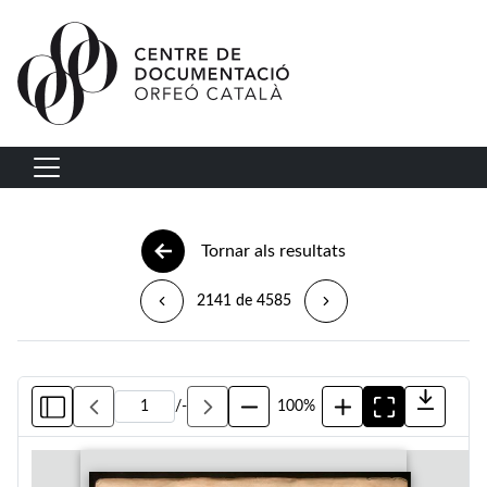
Vés al contingut
Navegació principal
Tornar als resultats
2141 de 4585
/
-
100%