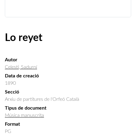
Lo reyet
Autor
Celestí, Sadurní
Data de creació
1890
Secció
Arxiu de partitures de l'Orfeó Català
Tipus de document
Música manuscrita
Format
PG