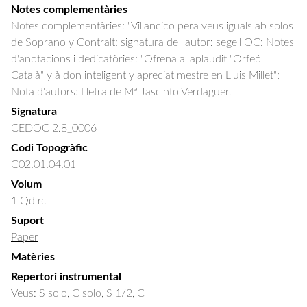
Notes complementàries
Notes complementàries: "Villancico pera veus iguals ab solos
de Soprano y Contralt: signatura de l'autor: segell OC; Notes
d'anotacions i dedicatòries: "Ofrena al aplaudit "Orfeó
Català" y à don inteligent y apreciat mestre en Lluis Millet";
Nota d'autors: Lletra de Mª Jascinto Verdaguer.
Signatura
CEDOC 2.8_0006
Codi Topogràfic
C02.01.04.01
Volum
1 Qd rc
Suport
Paper
Matèries
Repertori instrumental
Veus: S solo, C solo, S 1/2, C