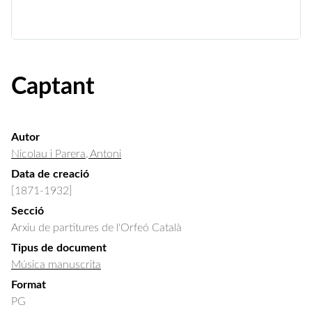
Captant
Autor
Nicolau i Parera, Antoni
Data de creació
[1871-1932]
Secció
Arxiu de partitures de l'Orfeó Català
Tipus de document
Música manuscrita
Format
PG