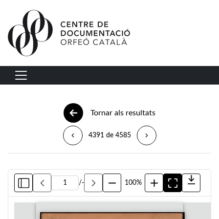
Vés al contingut
Navegació principal
Tornar als resultats
4391 de 4585
/
-
100%