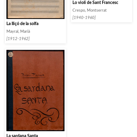
Lo violí de Sant Francesc
Crespo, Montserrat
[1940-1960]
La lliçó de la solfa
Mayral, Marià
[1912-1962]
La sardana Santa