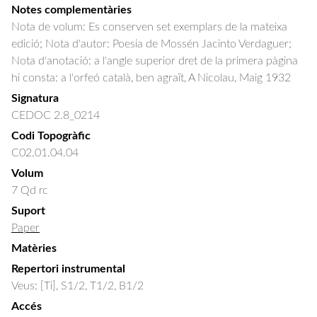
Notes complementàries
Nota de volum: Es conserven set exemplars de la mateixa
edició; Nota d'autor: Poesia de Mossén Jacinto Verdaguer;
Nota d'anotació: a l'angle superior dret de la primera pàgina
hi consta: a l'orfeó català, ben agraït, A Nicolau, Maig 1932
Signatura
CEDOC 2.8_0214
Codi Topogràfic
C02.01.04.04
Volum
7 Qd rc
Suport
Paper
Matèries
Repertori instrumental
Veus: [Ti], S1/2, T1/2, B1/2
Accés