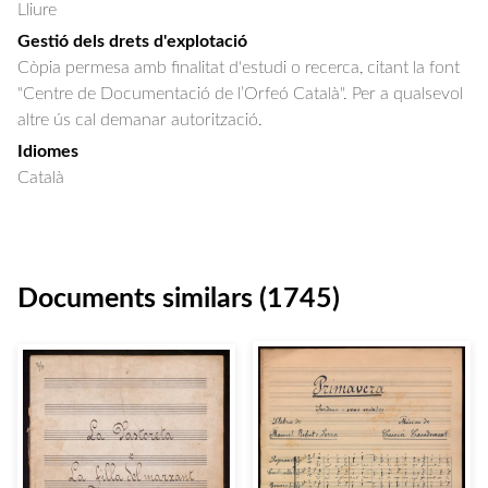
Lliure
Gestió dels drets d'explotació
Còpia permesa amb finalitat d'estudi o recerca, citant la font
"Centre de Documentació de l’Orfeó Català". Per a qualsevol
altre ús cal demanar autorització.
Idiomes
Català
Documents similars (1745)