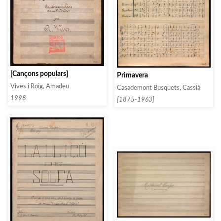
[Cançons populars]
Primavera
Vives i Roig, Amadeu
Casademont Busquets, Cassià
1998
[1875-1963]