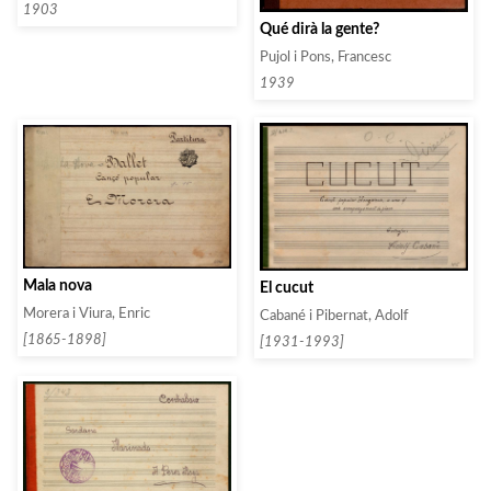
1903
Qué dirà la gente?
Pujol i Pons, Francesc
1939
Mala nova
El cucut
Morera i Viura, Enric
Cabané i Pibernat, Adolf
[1865-1898]
[1931-1993]