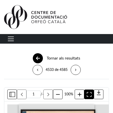
Vés al contingut
Navegació principal
Tornar als resultats
4533 de 4585
/
-
100%