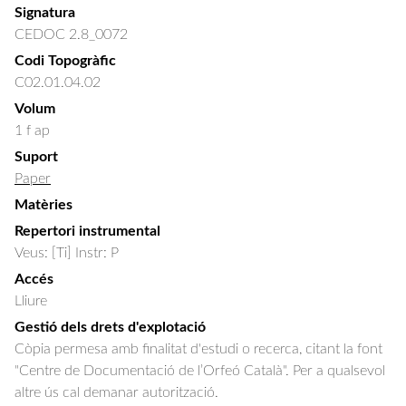
Signatura
CEDOC 2.8_0072
Codi Topogràfic
C02.01.04.02
Volum
1 f ap
Suport
Paper
Matèries
Repertori instrumental
Veus: [Ti] Instr: P
Accés
Lliure
Gestió dels drets d'explotació
Còpia permesa amb finalitat d'estudi o recerca, citant la font
"Centre de Documentació de l’Orfeó Català". Per a qualsevol
altre ús cal demanar autorització.