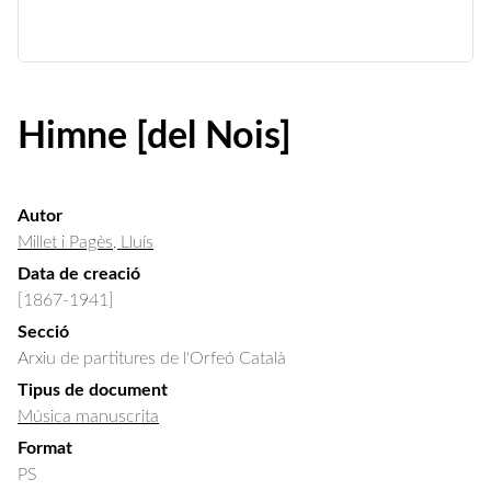
Himne [del Nois]
Autor
Millet i Pagès, Lluís
Data de creació
[1867-1941]
Secció
Arxiu de partitures de l'Orfeó Català
Tipus de document
Música manuscrita
Format
PS