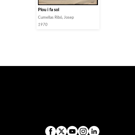
Plou i fa sol
Cumellas Ribó, Josep
1970