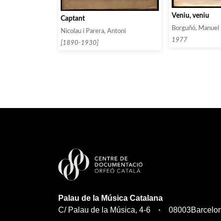
Veniu, veniu
Captant
Borguñó, Manuel
Nicolau i Parera, Antoni
1977
[1890-1930]
Palau de la Música Catalana
C/ Palau de la Música, 4-6
08003
Barcelo