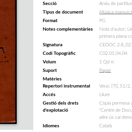
Secció
Arxiu de partitu
Tipus de document
Música manuscr
Format
PG
Notes complementàries
Nota d'autor: Ll
primera plana co
Signatura
CEDOC 2.8_02
Codi Topogràfic
C02.01.04.04
Volum
1 Qd rc
Suport
Paper
Matèries
Repertori instrumental
Veus: [Ti], S1/2
Accés
Lliure
Gestió dels drets
Còpia permesa am
d'explotació
"Centre de Docum
altre ús cal dem
Idiomes
Català