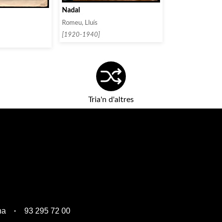
Nadal
Romeu, Lluís
[1920-1940]
Tria'n d'altres
na
93 295 72 00