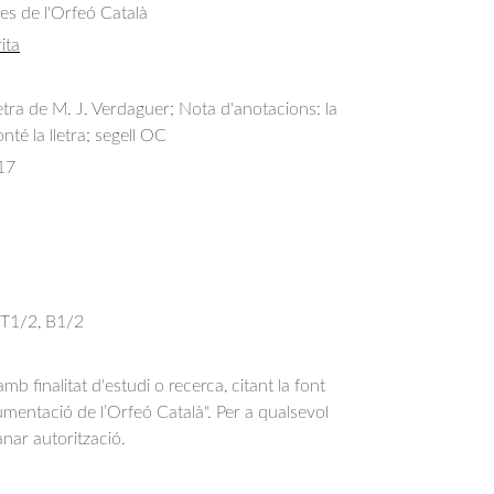
res de l'Orfeó Català
ita
etra de M. J. Verdaguer; Nota d'anotacions: la
nté la lletra; segell OC
17
, T1/2, B1/2
b finalitat d'estudi o recerca, citant la font
entació de l’Orfeó Català". Per a qualsevol
anar autorització.