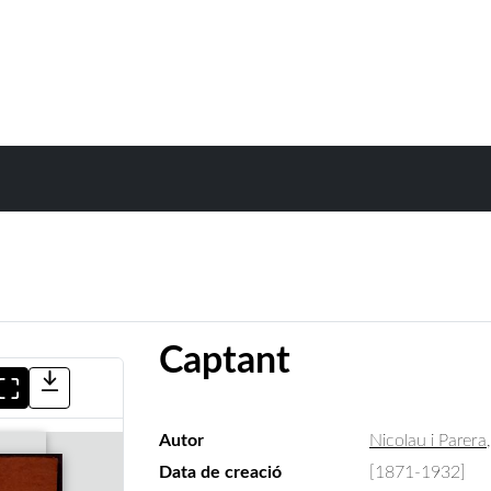
Captant
Autor
Nicolau i Parera
Data de creació
[1871-1932]