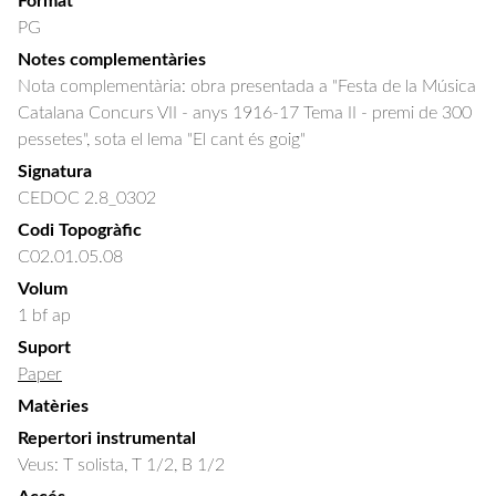
Format
PG
Notes complementàries
Nota complementària: obra presentada a "Festa de la Música
Catalana Concurs VII - anys 1916-17 Tema II - premi de 300
pessetes", sota el lema "El cant és goig"
Signatura
CEDOC 2.8_0302
Codi Topogràfic
C02.01.05.08
Volum
1 bf ap
Suport
Paper
Matèries
Repertori instrumental
Veus: T solista, T 1/2, B 1/2