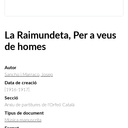
La Raimundeta, Per a veus
de homes
Autor
Sancho i Marraco, Josep
Data de creació
[1916-1917]
Secció
Arxiu de partitures de l'Orfeó Català
Tipus de document
Música manuscrita