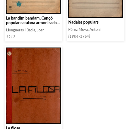
La bandim bandam, Cançó
Nadales populars
popular catalana armonisada
pera chor mixte
Pérez Moya, Antoni
Llongueras i Badia, Joan
[1904-1964]
1912
La filosa