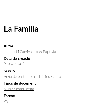
La Familia
Autor
Lambert i Caminal, Joan Baptista
Data de creació
[1904-1945]
Secció
Arxiu de partitures de l'Orfeó Català
Tipus de document
Música manuscrita
Format
PG