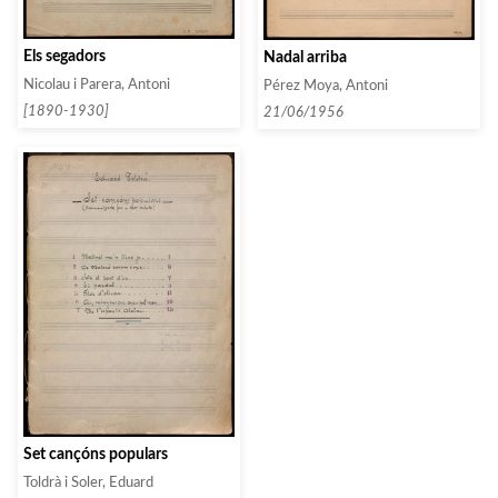
Els segadors
Nadal arriba
Nicolau i Parera, Antoni
Pérez Moya, Antoni
[1890-1930]
21/06/1956
Set cançóns populars
Toldrà i Soler, Eduard