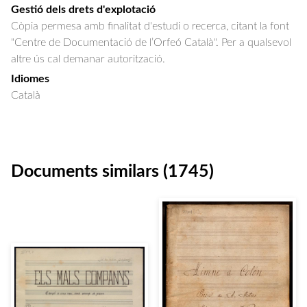
Gestió dels drets d'explotació
Còpia permesa amb finalitat d'estudi o recerca, citant la font
"Centre de Documentació de l’Orfeó Català". Per a qualsevol
altre ús cal demanar autorització.
Idiomes
Català
Documents similars (1745)