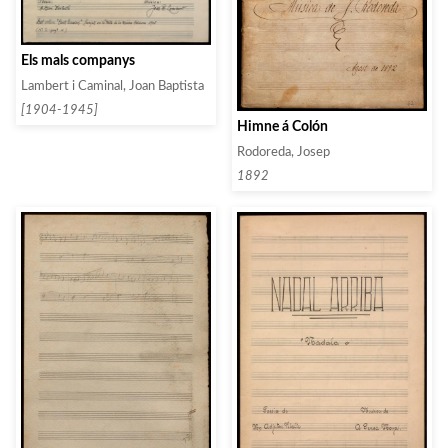
Els mals companys
Lambert i Caminal, Joan Baptista
[1904-1945]
Himne á Colón
Rodoreda, Josep
1892