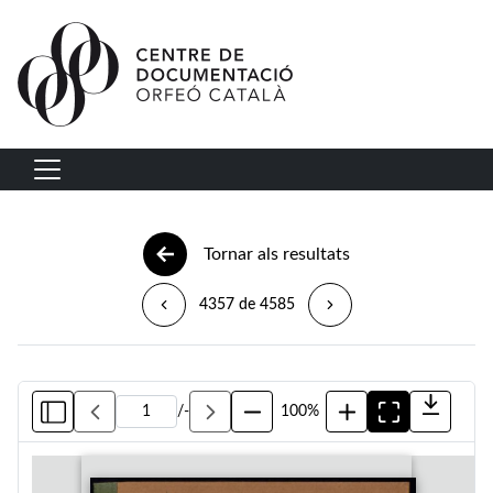
Vés al contingut
Navegació principal
Tornar als resultats
4357 de 4585
/
-
100%