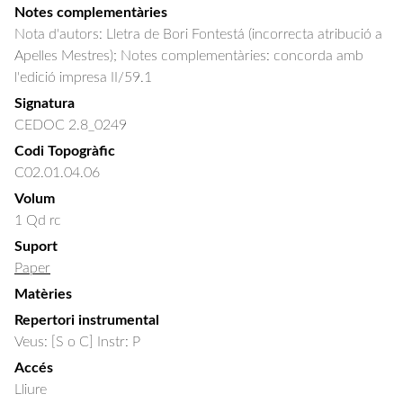
Notes complementàries
Nota d'autors: Lletra de Bori Fontestá (incorrecta atribució a
Apelles Mestres); Notes complementàries: concorda amb
l'edició impresa II/59.1
Signatura
CEDOC 2.8_0249
Codi Topogràfic
C02.01.04.06
Volum
1 Qd rc
Suport
Paper
Matèries
Repertori instrumental
Veus: [S o C] Instr: P
Accés
Lliure