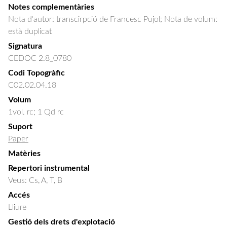
Notes complementàries
Nota d'autor: transcirpció de Francesc Pujol; Nota de volum:
està duplicat
Signatura
CEDOC 2.8_0780
Codi Topogràfic
C02.02.04.18
Volum
1vol. rc; 1 Qd rc
Suport
Paper
Matèries
Repertori instrumental
Veus: Cs, A, T, B
Accés
Lliure
Gestió dels drets d'explotació