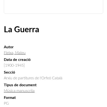
La Guerra
Autor
Fletxa, Mateu
Data de creació
[1900-1945]
Secció
Arxiu de partitures de l'Orfeó Català
Tipus de document
Música manuscrita
Format
PG