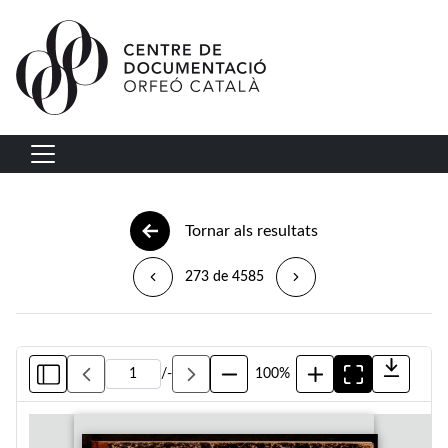
Vés al contingut
Navegació principal
Tornar als resultats
273 de 4585
/
-
100%