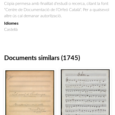
Còpia permesa amb finalitat d'estudi o recerca, citant la font
"Centre de Documentació de l’Orfeó Català". Per a qualsevol
altre ús cal demanar autorització.
Idiomes
Castellà
Documents similars (1745)