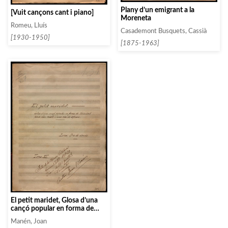
Plany d’un emigrant a la
[Vuit cançons cant i piano]
Moreneta
Romeu, Lluís
Casademont Busquets, Cassià
[1930-1950]
[1875-1963]
El petit maridet, Glosa d’una
cançó popular en forma de
Variacions per a chor mixte i
Manén, Joan
una veu de sopran.