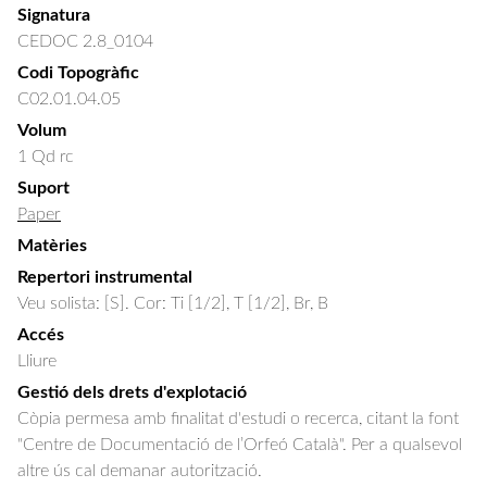
Signatura
CEDOC 2.8_0104
Codi Topogràfic
C02.01.04.05
Volum
1 Qd rc
Suport
Paper
Matèries
Repertori instrumental
Veu solista: [S]. Cor: Ti [1/2], T [1/2], Br, B
Accés
Lliure
Gestió dels drets d'explotació
Còpia permesa amb finalitat d'estudi o recerca, citant la font
"Centre de Documentació de l’Orfeó Català". Per a qualsevol
altre ús cal demanar autorització.