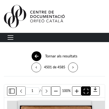
Vés al contingut
Navegació principal
Tornar als resultats
4501 de 4585
/
-
100%