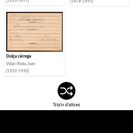
[1925-1977]
[1878-1945]
Dolça càrrega
Vidal i Roda, Joan
[1910-1930]
Tria'n d'altres