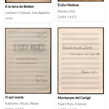
El diví Moliner
A la terra de Betlem
Romeu, Lluís
Lambert i Caminal, Joan Baptista
[1894-1937]
1935
O sari marés
Muntanyes del Canigó
Subirachs i Ricart, Rafael
Pujol i Pons, Francesc