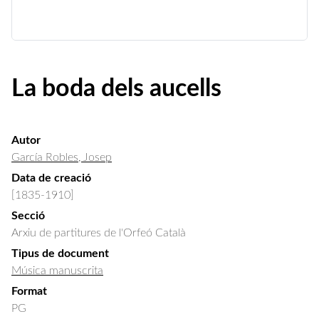
La boda dels aucells
Autor
García Robles, Josep
Data de creació
[1835-1910]
Secció
Arxiu de partitures de l'Orfeó Català
Tipus de document
Música manuscrita
Format
PG