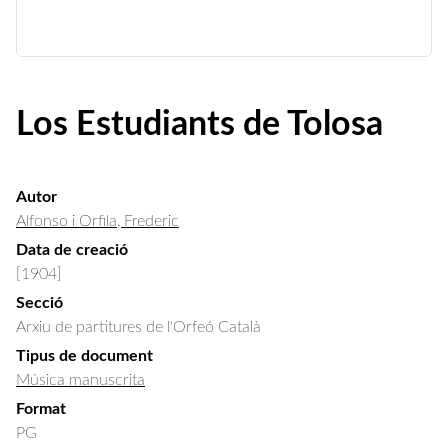
Los Estudiants de Tolosa
Autor
Alfonso i Orfila, Frederic
Data de creació
[1904]
Secció
Arxiu de partitures de l'Orfeó Català
Tipus de document
Música manuscrita
Format
PG