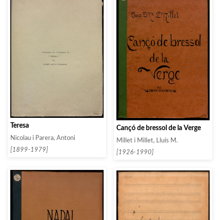
Teresa
Cançó de bressol de la Verge
Nicolau i Parera, Antoni
Millet i Millet, Lluís M.
[1899-1979]
[1926-1990]