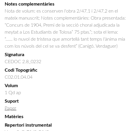
Notes complementàries
Nota de volum: es conserven l'obra 2/47.1 i 2/47.2 en el
mateix manuscrit; Notes complementàries: Obra presentada:
“Concurs de 1904, Premi de la secció choral adjudicada la
meytat a Los Estudiants de Tolosa” 75 ptas.”; sota el lema:
“...... lo nuvol de tristesa que amortellá tant temps l'ànima mia
com los núvols del cel se va desfent” (Canigó. Verdaguer)
Signatura
CEDOC 2.8_0232
Codi Topogràfic
C02.01.04.04
Volum
1 Qd ap
Suport
Paper
Matèries
Repertori instrumental