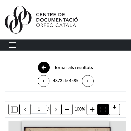
Vés al contingut
Navegació principal
Tornar als resultats
4373 de 4585
/
-
100%