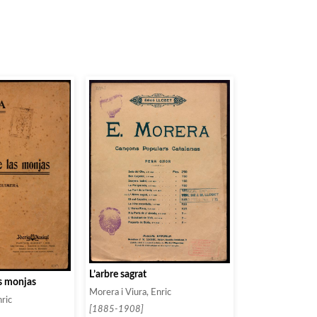
L’arbre sagrat
as monjas
Morera i Viura, Enric
nric
[1885-1908]