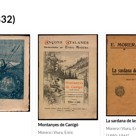
832)
La sardana de l
Montanyes de Canigó
Morera i Viura, E
Morera i Viura, Enric
[1890-1964]