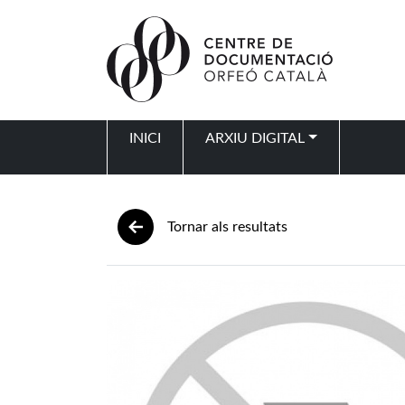
Vés al contingut
INICI
ARXIU DIGITAL
Navegació principal
Tornar als resultats