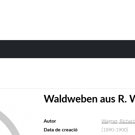
Waldweben aus R. W
Autor
Wagner, Richar
Data de creació
[1890-1900]