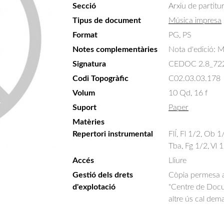
Secció
Arxiu de partitu
Tipus de document
Música impresa
Format
PG, PS
Notes complementàries
Nota d'edició: M
Signatura
CEDOC 2.8_72
Codi Topogràfic
C02.03.03.178
Volum
10 Qd, 16 f
Suport
Paper
Matèries
Repertori instrumental
FlÍ, Fl 1/2, Ob 
Tba, Fg 1/2, Vl 1
Accés
Lliure
Gestió dels drets
Còpia permesa am
d'explotació
"Centre de Docum
altre ús cal dem