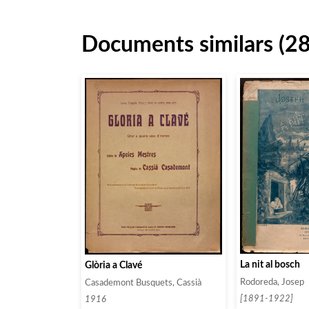
Documents similars (2
La nit al bosch
Glòria a Clavé
Rodoreda, Josep
Casademont Busquets, Cassià
[1891-1922]
1916