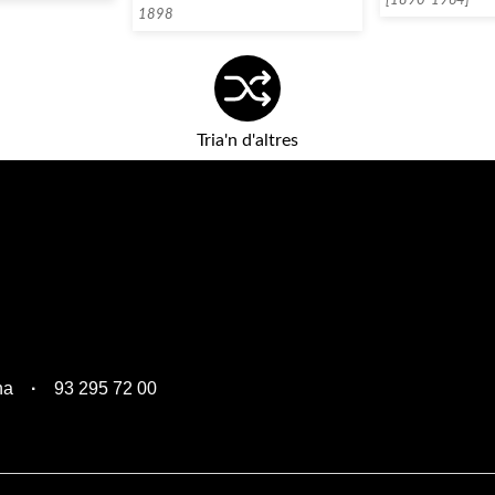
1898
Tria'n d'altres
na
93 295 72 00