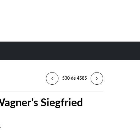
530 de 4585
agner’s Siegfried
d