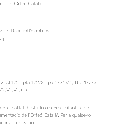
res de l'Orfeó Català
ainz, B. Schott's Söhne.
24
1/2, Cl 1/2, Tpta 1/2/3, Tpa 1/2/3/4, Tbó 1/2/3,
/2, Va, Vc, Cb
b finalitat d'estudi o recerca, citant la font
entació de l’Orfeó Català". Per a qualsevol
anar autorització.