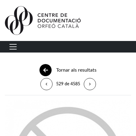
Vés al contingut
Navegació principal
Tornar als resultats
529 de 4585