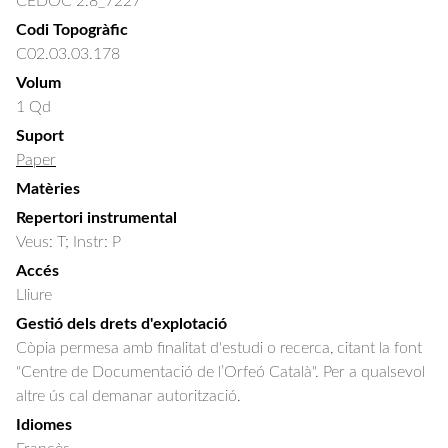
CEDOC 2.8_7227
Codi Topogràfic
C02.03.03.178
Volum
1 Qd
Suport
Paper
Matèries
Repertori instrumental
Veus: T; Instr: P
Accés
Lliure
Gestió dels drets d'explotació
Còpia permesa amb finalitat d'estudi o recerca, citant la font
"Centre de Documentació de l’Orfeó Català". Per a qualsevol
altre ús cal demanar autorització.
Idiomes