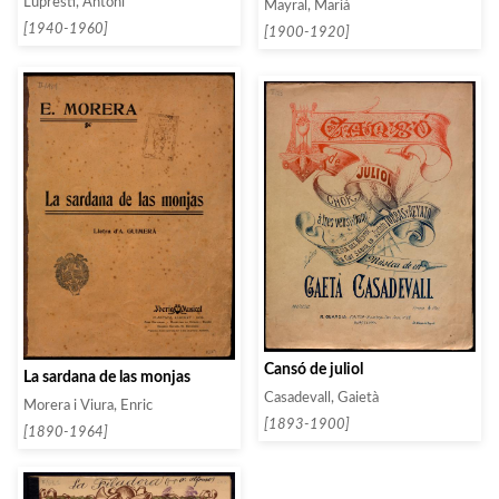
Lupresti, Antoni
Mayral, Marià
[1940-1960]
[1900-1920]
Cansó de juliol
La sardana de las monjas
Casadevall, Gaietà
Morera i Viura, Enric
[1893-1900]
[1890-1964]