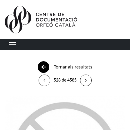
Vés al contingut
Navegació principal
Tornar als resultats
528 de 4585