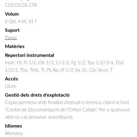
C02.03.03.178
Volum
2 Qd, 4 bf, 31 f
Suport
Paper
Matèries
Repertori instrumental
Instr: Flí, Fl 1/2, Ob 1/2, Cl 1/2, Fg 1/2, Tpa 1/2/3/4, Tbó
1/2/3, Tba, Tmb, Tr, Pt, Ap, Vl 1/2, Va, Vc, Cb; Veus: T
Accés
Lliure
Gestió dels drets d'explotació
Còpia permesa amb finalitat d'estudi o recerca, citant la font
"Centre de Documentació de l’Orfeó Català". Per a qualsevol
altre ús cal demanar autorització.
Idiomes
Alemany