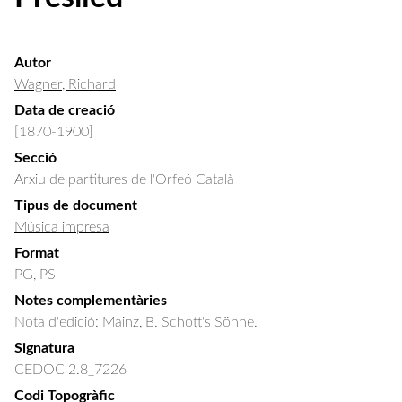
Autor
Wagner, Richard
Data de creació
[1870-1900]
Secció
Arxiu de partitures de l'Orfeó Català
Tipus de document
Música impresa
Format
PG, PS
Notes complementàries
Nota d'edició: Mainz, B. Schott's Söhne.
Signatura
CEDOC 2.8_7226
Codi Topogràfic