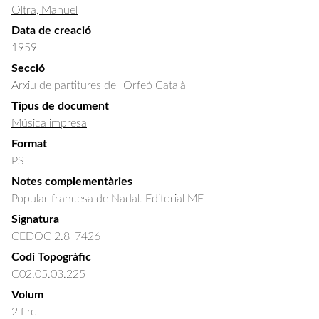
Oltra, Manuel
Data de creació
1959
Secció
Arxiu de partitures de l'Orfeó Català
Tipus de document
Música impresa
Format
PS
Notes complementàries
Popular francesa de Nadal. Editorial MF
Signatura
CEDOC 2.8_7426
Codi Topogràfic
C02.05.03.225
Volum
2 f rc