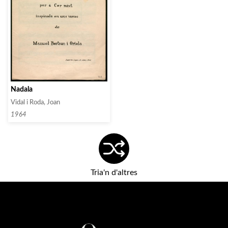
Nadala
Vidal i Roda, Joan
1964
Tria'n d'altres