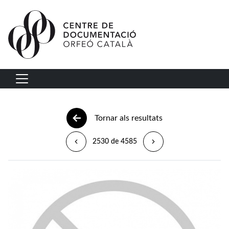
Vés al contingut
Navegació principal
Tornar als resultats
2530 de 4585