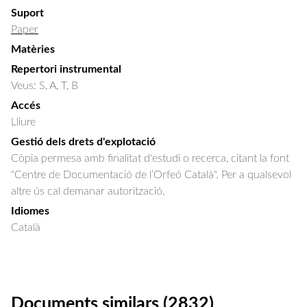
Suport
Paper
Matèries
Repertori instrumental
Veus: S, A, T, B
Accés
Lliure
Gestió dels drets d'explotació
Còpia permesa amb finalitat d'estudi o recerca, citant la font
"Centre de Documentació de l’Orfeó Català". Per a qualsevol
altre ús cal demanar autorització.
Idiomes
Català
Documents similars (2832)