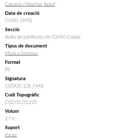
Cabané i Pibernat, Adolf
Data de creació
[1930-1970]
Secció
Arxiu de partitures de l'Orfeó Català
Tipus de document
Música impresa
Format
PS
Signatura
CEDOC 2.8_7448
Codi Topogràfic
C02.05.03.225
Volum
2 f rc
Suport
Paper