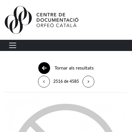
Vés al contingut
Navegació principal
Tornar als resultats
2516 de 4585