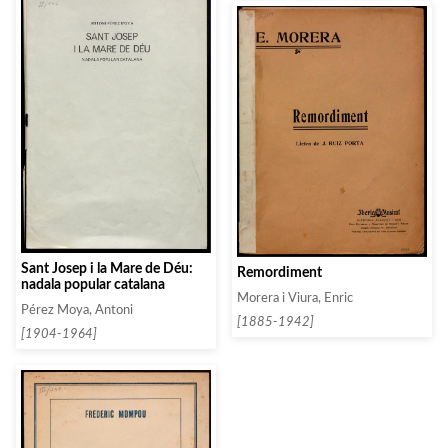
Sant Josep i la Mare de Déu:
Remordiment
nadala popular catalana
Morera i Viura, Enric
Pérez Moya, Antoni
[1885-1942]
[1904-1964]