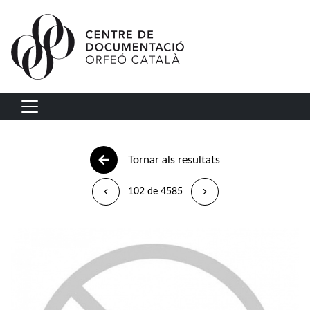
Vés al contingut
Navegació principal
Tornar als resultats
102 de 4585