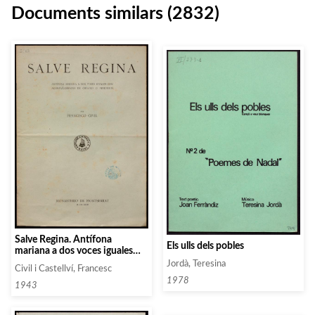
Documents similars (2832)
Salve Regina. Antífona
Els ulls dels pobles
mariana a dos voces iguales
con acompañamiento de
Jordà, Teresina
Civil i Castellví, Francesc
organo o armonium
1978
1943