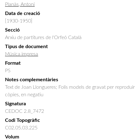
Planàs, Antoni
Data de creació
[1930-1950]
Secció
Arxiu de partitures de l'Orfeó Català
Tipus de document
Música impresa
Format
PS
Notes complementàries
Text de Joan Llongueres; Folis models de gravat per reproduir
còpies, en negatiu
Signatura
CEDOC 2.8_7472
Codi Topogràfic
C02.05.03.225
Volum