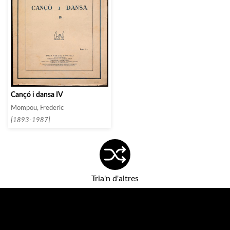
Cançó i dansa IV
Mompou, Frederic
[1893-1987]
Tria'n d'altres