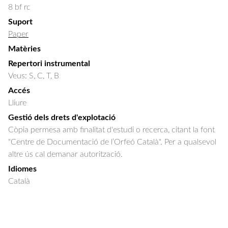
8 bf rc
Suport
Paper
Matèries
Repertori instrumental
Veus: S, C, T, B
Accés
Lliure
Gestió dels drets d'explotació
Còpia permesa amb finalitat d'estudi o recerca, citant la font
"Centre de Documentació de l’Orfeó Català". Per a qualsevol
altre ús cal demanar autorització.
Idiomes
Català