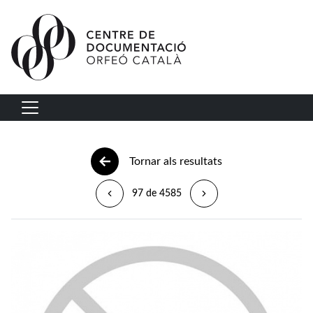
Vés al contingut
Navegació principal
Tornar als resultats
97 de 4585