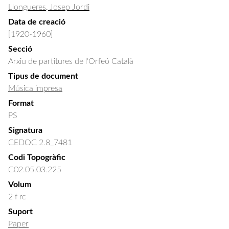
Llongueres, Josep Jordi
Data de creació
[1920-1960]
Secció
Arxiu de partitures de l'Orfeó Català
Tipus de document
Música impresa
Format
PS
Signatura
CEDOC 2.8_7481
Codi Topogràfic
C02.05.03.225
Volum
2 f rc
Suport
Paper