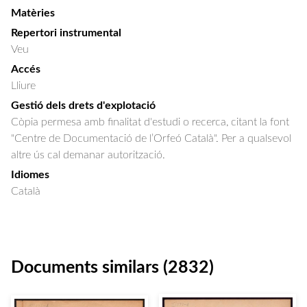
Matèries
Repertori instrumental
Veu
Accés
Lliure
Gestió dels drets d'explotació
Còpia permesa amb finalitat d'estudi o recerca, citant la font
"Centre de Documentació de l’Orfeó Català". Per a qualsevol
altre ús cal demanar autorització.
Idiomes
Català
Documents similars (2832)