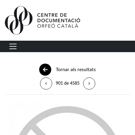
Vés al contingut
Navegació principal
Tornar als resultats
901 de 4585