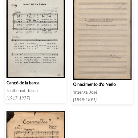
Cançó de la barca
O nacimento d’o Neño
Fontbernat, Josep
Ynzenga, José
[1917-1977]
[1848-1891]