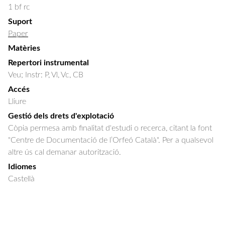
1 bf rc
Suport
Paper
Matèries
Repertori instrumental
Veu; Instr: P, Vl, Vc, CB
Accés
Lliure
Gestió dels drets d'explotació
Còpia permesa amb finalitat d'estudi o recerca, citant la font
"Centre de Documentació de l’Orfeó Català". Per a qualsevol
altre ús cal demanar autorització.
Idiomes
Castellà