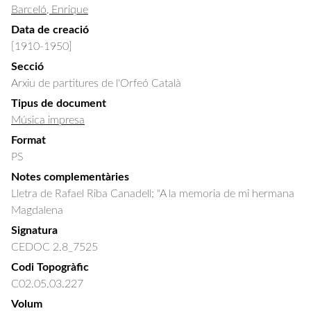
Barceló, Enrique
Data de creació
[1910-1950]
Secció
Arxiu de partitures de l'Orfeó Català
Tipus de document
Música impresa
Format
PS
Notes complementàries
Lletra de Rafael Riba Canadell; "A la memoria de mi hermana
Magdalena
Signatura
CEDOC 2.8_7525
Codi Topogràfic
C02.05.03.227
Volum