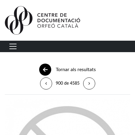
Vés al contingut
Navegació principal
Tornar als resultats
900 de 4585