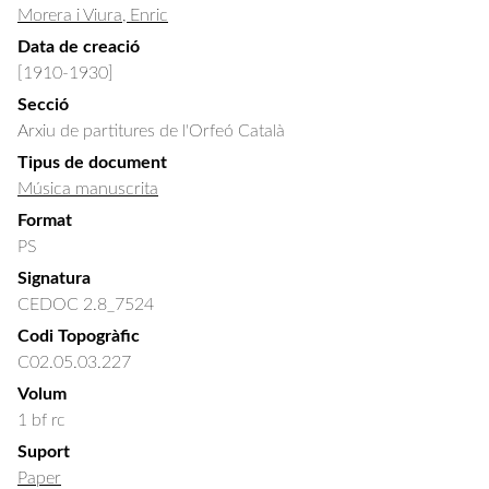
Morera i Viura, Enric
Data de creació
[1910-1930]
Secció
Arxiu de partitures de l'Orfeó Català
Tipus de document
Música manuscrita
Format
PS
Signatura
CEDOC 2.8_7524
Codi Topogràfic
C02.05.03.227
Volum
1 bf rc
Suport
Paper