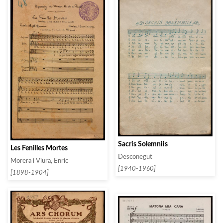
Sacris Solemniis
Les Fenilles Mortes
Desconegut
Morera i Viura, Enric
[1940-1960]
[1898-1904]