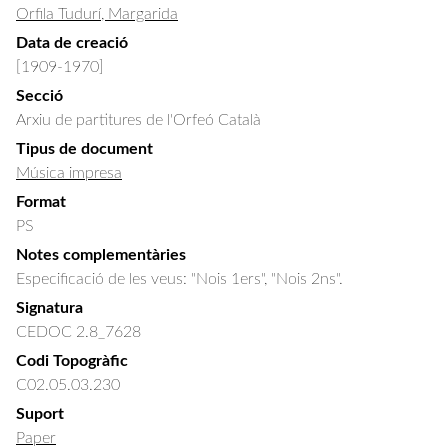
Orfila Tudurí, Margarida
Data de creació
[1909-1970]
Secció
Arxiu de partitures de l'Orfeó Català
Tipus de document
Música impresa
Format
PS
Notes complementàries
Especificació de les veus: "Nois 1ers", "Nois 2ns".
Signatura
CEDOC 2.8_7628
Codi Topogràfic
C02.05.03.230
Suport
Paper