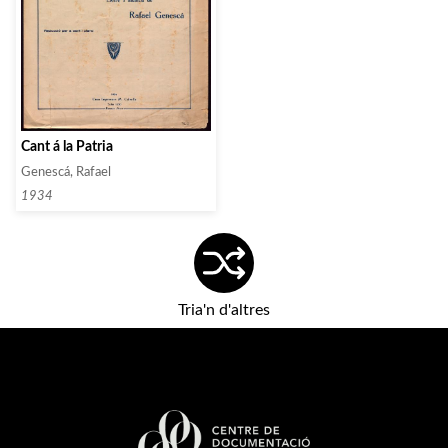
Cant á la Patria
Genescá, Rafael
1934
Tria'n d'altres