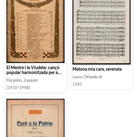
El Mestre i la Viudeta: cançó
Matona mia cara, serenata
popular harmonitzada per a
chor a quatre veus mixtes
Lasso, Orlando di
Pecanins, Joaquim
1581
[1910-1948]