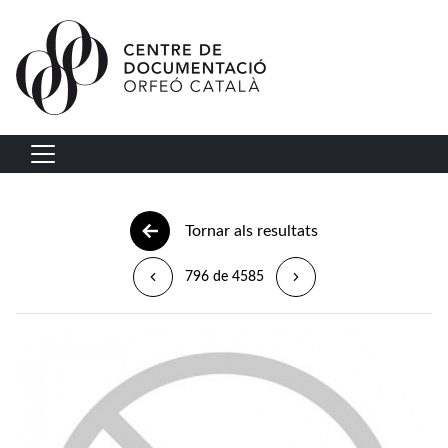
Vés al contingut
Navegació principal
Tornar als resultats
796 de 4585