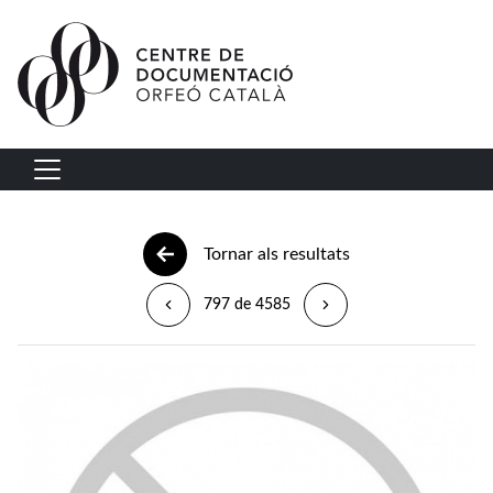
Vés al contingut
Navegació principal
Tornar als resultats
797 de 4585