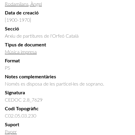
Rodamilans, Àngel
Data de creació
[1900-1970]
Secció
Arxiu de partitures de l'Orfeó Català
Tipus de document
Música impresa
Format
PS
Notes complementàries
Només es disposa de les particel·les de soprano.
Signatura
CEDOC 2.8_7629
Codi Topogràfic
C02.05.03.230
Suport
Paper