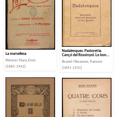
Nadalenques. Pastorel·la.
La marsellesa
Cançó del Rossinyol. Lo bon
Jesuset.
Morera i Viura, Enric
Brunet i Recasens, Francesc
[1885-1942]
[1891-1931]