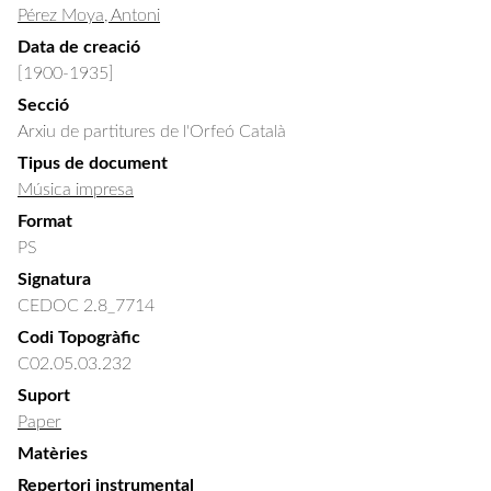
Pérez Moya, Antoni
Data de creació
[1900-1935]
Secció
Arxiu de partitures de l'Orfeó Català
Tipus de document
Música impresa
Format
PS
Signatura
CEDOC 2.8_7714
Codi Topogràfic
C02.05.03.232
Suport
Paper
Matèries
Repertori instrumental