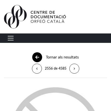
Vés al contingut
Navegació principal
Tornar als resultats
2556 de 4585