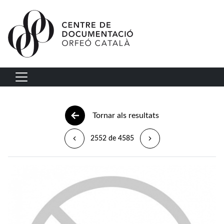
Vés al contingut
Navegació principal
Tornar als resultats
2552 de 4585