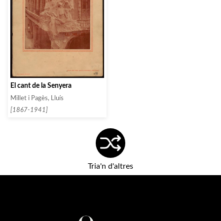
El cant de la Senyera
Millet i Pagès, Lluís
[1867-1941]
Tria'n d'altres