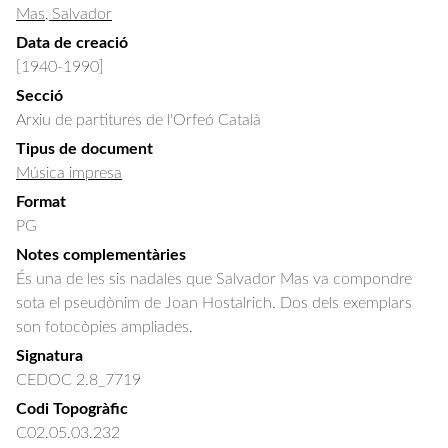
Mas, Salvador
Data de creació
[1940-1990]
Secció
Arxiu de partitures de l'Orfeó Català
Tipus de document
Música impresa
Format
PG
Notes complementàries
És una de les sis nadales que Salvador Mas va compondre
sota el pseudònim de Joan Hostalrich. Dos dels exemplars
son fotocòpies ampliades.
Signatura
CEDOC 2.8_7719
Codi Topogràfic
C02.05.03.232