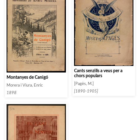
Cants senzills a veus per a
chors populars
Montanyes de Canigó
[Pagès, M.]
Morera i Viura, Enric
[1890-1905]
1898