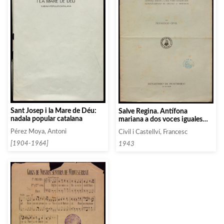
Sant Josep i la Mare de Déu:
Salve Regina. Antífona
nadala popular catalana
mariana a dos voces iguales
con acompañamiento de
Pérez Moya, Antoni
Civil i Castellví, Francesc
organo o armonium
[1904-1964]
1943