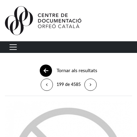
Vés al contingut
Navegació principal
Tornar als resultats
199 de 4585