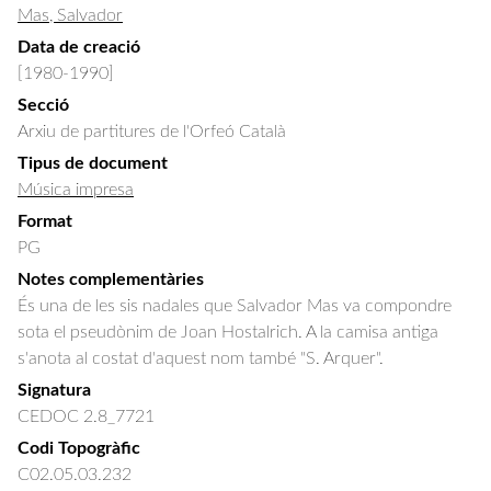
Mas, Salvador
Data de creació
[1980-1990]
Secció
Arxiu de partitures de l'Orfeó Català
Tipus de document
Música impresa
Format
PG
Notes complementàries
És una de les sis nadales que Salvador Mas va compondre
sota el pseudònim de Joan Hostalrich. A la camisa antiga
s'anota al costat d'aquest nom també "S. Arquer".
Signatura
CEDOC 2.8_7721
Codi Topogràfic
C02.05.03.232